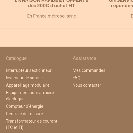
LIVRAISON RAPIDE ET OFFERTE
UN SERVI
dès 200€ d’achat HT
réponden
En France métropolitaine
D
Catalogue
Assistance
Interrupteur sectionneur
Mes commandes
Inverseur de source
FAQ
Appareillage modulaire
Nous contacter
Equipement pour armoire
électrique
Compteur d'énergie
Centrale de mesure
Transformateur de courant
(TC et TI)