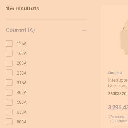
156 résultats
Equipement pour armoire électrique
Compteurs d'énergie
Courant (A)
Centrale de mesure
125A
160A
Transformateur de courant
200A
Éclairage de sécurité
250A
Socomec
Interrupt
315A
Ampèremètre et voltmètre
Cde fronta
400A
26003320
Contrôle isolement
500A
3 296,4
630A
Photovoltaïque
En cours d
6/8 semain
800A