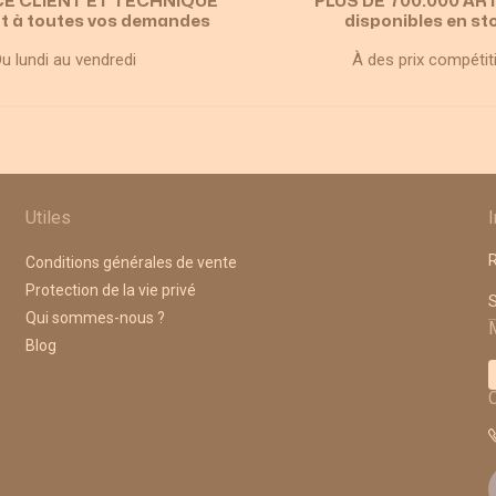
CE CLIENT ET TECHNIQUE
PLUS DE 700.000 AR
t à toutes vos demandes
disponibles en st
u lundi au vendredi
À des prix compétit
Utiles
R
Conditions générales de vente
Protection de la vie privé
A
Qui sommes-nous ?
Blog