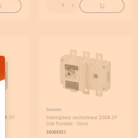
Qté
: Personnalisez vos Options
Socomec
630A 3P
Interrupteur sectionneur 200A 3P
Cde frontale - Sirco
26003021