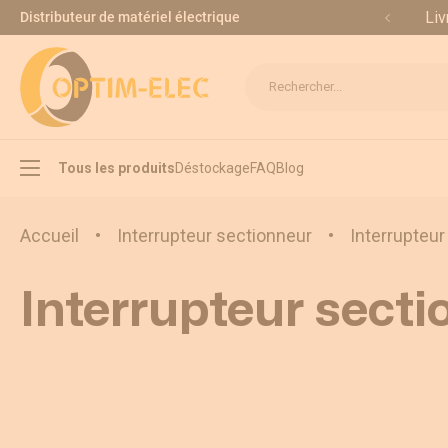
Allez au contenu
Liv
Distributeur de matériel électrique
Rechercher...
Tous les produits
Déstockage
FAQ
Blog
Accueil
•
Interrupteur sectionneur
•
Interrupteur
Interrupteur secti
Interrupteur sectionneur
Inverseur de source
Appareillage modulaire