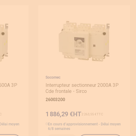
Socomec
2500A 3P
Interrupteur sectionneur 2000A 3P
Cde frontale - Sirco
26003200
1 886,29 €
2 263,55 €
 Délai moyen
En cours d’approvisionnement - Délai moyen
6/8 semaines