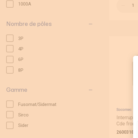
Déstockage
Qté
1000A
Nombre de pôles
3P
4P
6P
8P
Gamme
Fusomat/Sidermat
Socomec
Sirco
Interrupt
Cde fronta
Sider
26003181