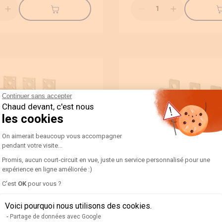
Qté
Continuer sans accepter
Chaud devant, c'est nous
les cookies
Plateforme de Gestion du Consentement 
On aimerait beaucoup vous accompagner
pendant votre visite...
Promis, aucun court-circuit en vue, juste un service personnalisé pour une
expérience en ligne améliorée :)
Socomec
Axeptio consent
C'est
OK
pour vous ?
eur sectionneur 1800A 3P
Interrupteur sectionneur 
le - Sirco
Cde frontale - Sirco
Voici pourquoi nous utilisons des cookies.
26003064
Partage de données avec Google