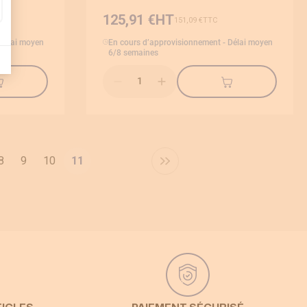
125,91 €
151,09 €
 Délai moyen
En cours d’approvisionnement - Délai moyen
6/8 semaines
Qté
Page
Page
Page
8
9
10
11
Vous lisez actuellement la page