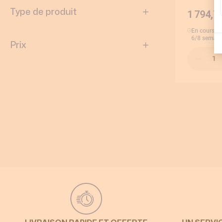
Type de produit
1 794,7
En cours d
6/8 semain
Prix
Qté