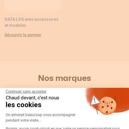
DATA LOG avec accessoires
et modules
Découvrir la gamme
Nos marques
Continuer sans accepter
Chaud devant, c'est nous
les cookies
Plateforme de Gestion du Consentement
On aimerait beaucoup vous accompagner
pendant votre visite...
Découvrir nos marques
Promis, aucun court-circuit en vue, juste un service personnalisé pour