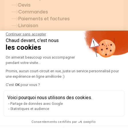
Devis
Commandes
Paiements et factures
Livraison
Retours et SAV
Continuer sans accepter
Contacter un conseiller Optim-Elec
Chaud devant, c'est nous
les cookies
Le matériel vendu sur Optim-Elec
Centrale de mesure
Plateforme de Gestion du Consentement
On aimerait beaucoup vous accompagner
Inverseur de source
pendant votre visite...
Horloge modulaire
Promis, aucun court-circuit en vue, juste un service personnalisé pour
Interrupteur sectionneur
une expérience en ligne améliorée :)
Interrupteur crépusculaire
Axeptio consent
C'est
OK
pour vous ?
Parafoudre
Transformateur de courant
Voici pourquoi nous utilisons des cookies.
Compteur d'énergie
Partage de données avec Google
Statistiques et audience
Consentements certifiés par