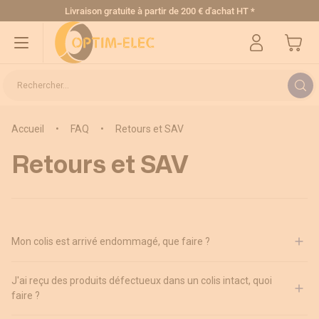
Allez au contenu
Livraison gratuite
à partir de 200 € d'achat HT
*
Mon pa
Rechercher...
Accueil
•
FAQ
•
Retours et SAV
Retours et SAV
Mon colis est arrivé endommagé, que faire ?
J'ai reçu des produits défectueux dans un colis intact, quoi
faire ?