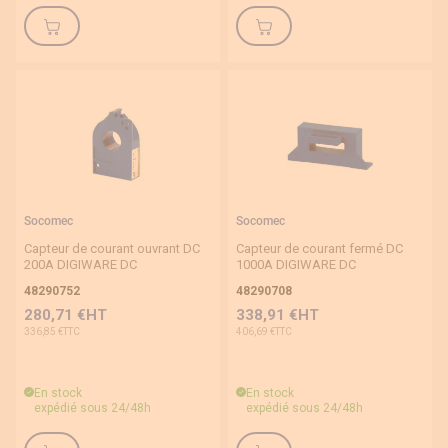
Courant (A)
1A
4A
5A
5…20A
6A
Socomec
Socomec
10A
Capteur de courant ouvrant DC
Capteur de courant fermé DC
200A DIGIWARE DC
1000A DIGIWARE DC
15A
48290752
48290708
20A
280,71 €
338,91 €
336,85 €
406,69 €
25A
25...63A
En stock
En stock
expédié sous 24/48h
expédié sous 24/48h