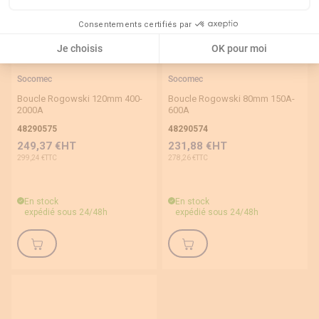
Consentements certifiés par
Je choisis
OK pour moi
Socomec
Socomec
Boucle Rogowski 120mm 400-
Boucle Rogowski 80mm 150A-
2000A
600A
48290575
48290574
249,37 €
231,88 €
299,24 €
278,26 €
En stock
En stock
expédié sous 24/48h
expédié sous 24/48h