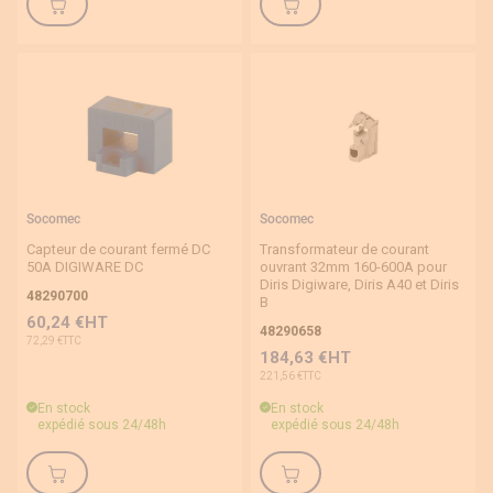
Prix
Socomec
Socomec
Capteur de courant fermé DC
Transformateur de courant
50A DIGIWARE DC
ouvrant 32mm 160-600A pour
Diris Digiware, Diris A40 et Diris
48290700
B
60,24 €
48290658
72,29 €
184,63 €
221,56 €
En stock
En stock
expédié sous 24/48h
expédié sous 24/48h