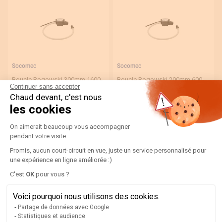
Socomec
Socomec
Boucle Rogowski 300mm 1600-
Boucle Rogowski 200mm 600-
Continuer sans accepter
6000A
4000A
Chaud devant, c'est nous
48290577
48290576
les cookies
275,62 €
260,74 €
Plateforme de Gestion du Consentement
330,74 €
312,89 €
On aimerait beaucoup vous accompagner
pendant votre visite...
Promis, aucun court-circuit en vue, juste un service personnalisé pour
En stock
En stock
expédié sous 24/48h
expédié sous 24/48h
une expérience en ligne améliorée :)
Axeptio consent
C'est
OK
pour vous ?
Voici pourquoi nous utilisons des cookies.
Partage de données avec Google
Statistiques et audience