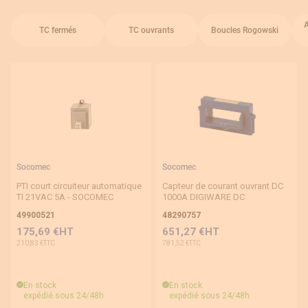
Type de TC
A
TC fermés
TC ouvrants
Boucles Rogowski
Boucle Rogowski
TC à barre
TC à câble
TC triphasé à câble
TC à câble ou barre
Socomec
Socomec
TC triphasé à câble ou barre
PTI court circuiteur automatique
Capteur de courant ouvrant DC
TC à primaire bobiné
TI 21VAC 5A - SOCOMEC
1000A DIGIWARE DC
49900521
48290757
TC ouvrant
175,69 €
651,27 €
210,83 €
781,52 €
TC ouvrant DC
TC fermé
En stock
En stock
expédié sous 24/48h
expédié sous 24/48h