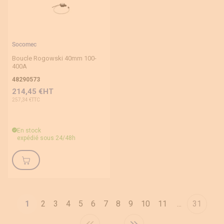
Socomec
Boucle Rogowski 40mm 100-
400A
48290573
214,45 €
257,34 €
En stock
expédié sous 24/48h
Page
Page
Page
Page
Page
Page
Page
Page
Page
Page
1
2
3
4
5
6
7
8
9
10
11
...
31
Vous lisez actuellement la page
Page