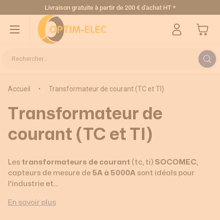
Allez au contenu
Livraison gratuite
à partir de 200 € d'achat HT
*
Mon pa
Rechercher...
Accueil
•
Transformateur de courant (TC et TI)
Trier par
Transformateur de
courant (TC et TI)
Catégorie
Les
transformateurs de courant
(tc, ti)
SOCOMEC
,
TC fermés (
316
)
capteurs de mesure de
5A à 5000A
sont idéals pour
TC ouvrants (
47
)
l'industrie et…
Boucles Rogowski (
6
)
Autres capteurs de mesure (
76
)
En savoir plus