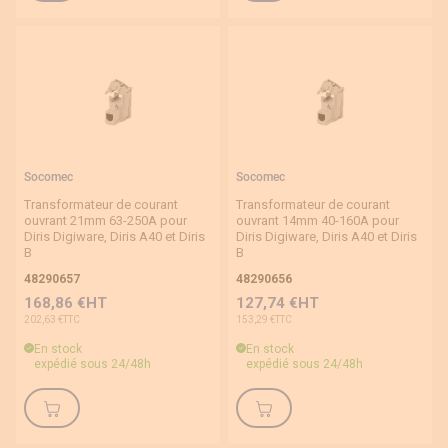
Socomec
Socomec
Transformateur de courant
Transformateur de courant
ouvrant 21mm 63-250A pour
ouvrant 14mm 40-160A pour
Diris Digiware, Diris A40 et Diris
Diris Digiware, Diris A40 et Diris
B
B
48290657
48290656
168,86 €
127,74 €
202,63 €
153,29 €
En stock
En stock
expédié sous 24/48h
expédié sous 24/48h