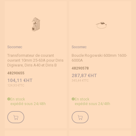
Socomec
Socomec
Transformateur de courant
Boucle Rogowski 600mm 1600-
ouvrant 10mm 25-63A pour Diris
6000A
Digiware, Diris A40 et Diris B
48290578
48290655
287,87 €
104,11 €
345,44 €
124,93 €
En stock
En stock
expédié sous 24/48h
expédié sous 24/48h