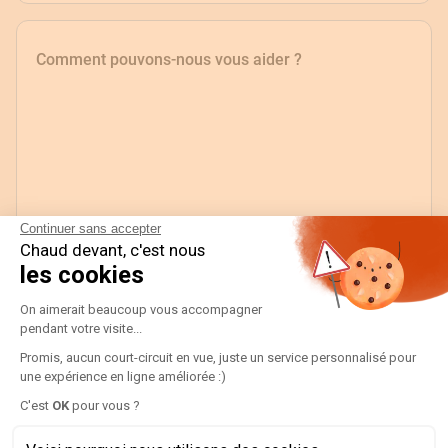
Comment pouvons-nous vous aider ?
Continuer sans accepter
Chaud devant, c'est nous
les cookies
Plateforme de Gestion du Consentement
Envoyer
On aimerait beaucoup vous accompagner
pendant votre visite...
This form is protected by reCAPTCHA - the
Google Privacy Policy
and
Promis, aucun court-circuit en vue, juste un service personnalisé pour
Terms of Service
apply.
une expérience en ligne améliorée :)
Axeptio consent
C'est
OK
pour vous ?
Adresse