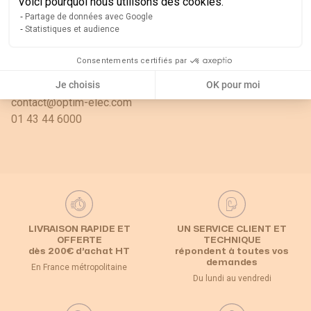
Voici pourquoi nous utilisons des cookies.
101 rue de la Bongarde
Partage de données avec Google
Gennevilliers - FRANCE
Statistiques et audience
92230
Consentements certifiés par
Renseignements
Je choisis
OK pour moi
contact@optim-elec.com
01 43 44 6000
LIVRAISON RAPIDE ET
UN SERVICE CLIENT ET
OFFERTE
TECHNIQUE
dès 200€ d’achat HT
répondent à toutes vos
demandes
En France métropolitaine
Du lundi au vendredi