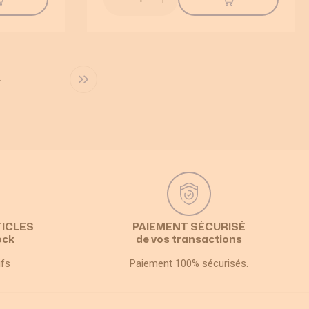
age
4
tuellement la page
TICLES
PAIEMENT SÉCURISÉ
ock
de vos transactions
ifs
Paiement 100% sécurisés.