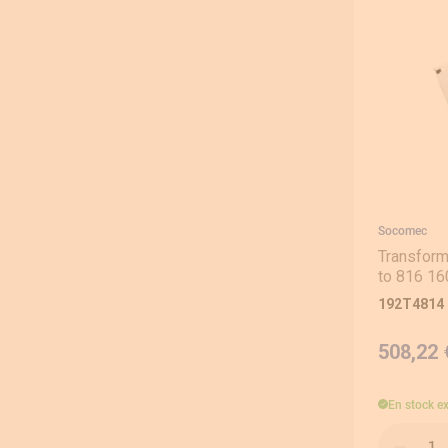
Socomec
Transform
to 816 16
192T4814
508,22 
En stock
e
Qté