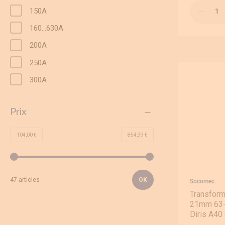
Déstockage
Qté
150A
160…630A
200A
250A
300A
Prix
104,00 €
854,99 €
Min price
Min price
OK
47 articles
Socomec
Transform
21mm 63-2
Diris A40 