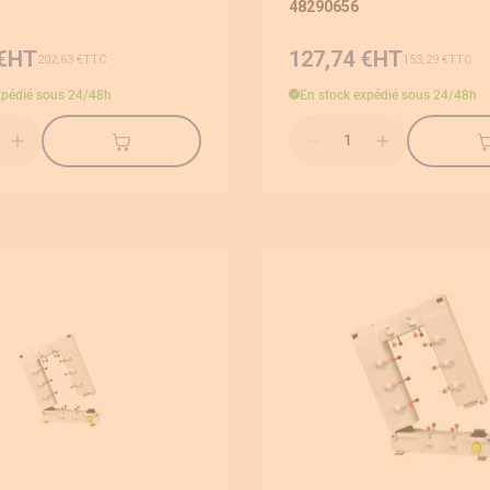
48290656
€
127,74 €
202,63 €
153,29 €
xpédié sous 24/48h
En stock
expédié sous 24/48h
Qté