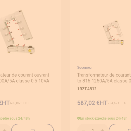
Socomec
ateur de courant ouvrant
Transformateur de courant
00A/5A classe 0,5 10VA
to 816 1250A/5A classe 
192T4812
€
587,02 €
609,86 €
704,42 €
xpédié sous 24/48h
En stock
expédié sous 24/48h
Qté