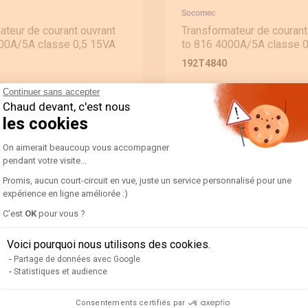
Socomec
ateur de courant ouvrant
Transformateur de courant
00A/5A classe 0,5 15VA
to 816 4000A/5A classe 
192T4840
Continuer sans accepter
€
707,90 €
1 025,78 €
849,48 €
Chaud devant, c'est nous
les cookies
xpédié sous 24/48h
En stock
expédié sous 24/48h
Plateforme de Gestion du Consentement 
On aimerait beaucoup vous accompagner
Qté
pendant votre visite...
Promis, aucun court-circuit en vue, juste un service personnalisé pour une
expérience en ligne améliorée :)
Axeptio consent
C'est
OK
pour vous ?
Voici pourquoi nous utilisons des cookies.
Partage de données avec Google
Statistiques et audience
Consentements certifiés par