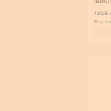
48290657
168,86 
En stock
e
Qté