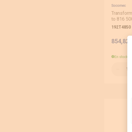
Socomec
Transform
to 816 50
192T4850
854,82 
En stock
e
Qté