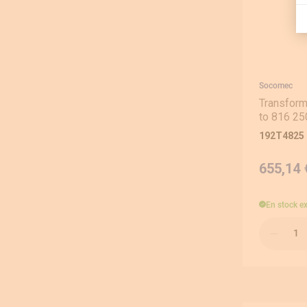
Socomec
Transform
to 816 25
192T4825
655,14 
En stock
e
Qté