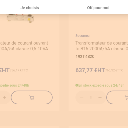
Je choisis
OK pour moi
Socomec
ateur de courant ouvrant
Transformateur de courant
00A/5A classe 0,5 10VA
to 816 2000A/5A classe 
192T4820
€
637,77 €
786,17 €
765,32 €
xpédié sous 24/48h
En stock
expédié sous 24/48h
Qté