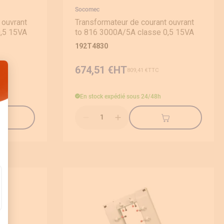
Socomec
 ouvrant
Transformateur de courant ouvrant
0,5 15VA
to 816 3000A/5A classe 0,5 15VA
192T4830
674,51 €
809,41 €
En stock
expédié sous 24/48h
: Personnalisez vos Options
Qté