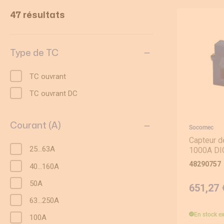
47 résultats
Equipement pour armoire électrique
Compteurs d'énergie
Type de TC
Centrale de mesure
TC ouvrant
TC ouvrant DC
Transformateur de courant
Éclairage de sécurité
Courant (A)
Socomec
Capteur d
Ampèremètre et voltmètre
25...63A
1000A D
48290757
40…160A
Contrôle isolement
50A
651,27 
Photovoltaïque
63…250A
En stock
e
100A