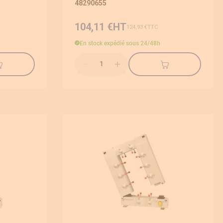
48290655
104,11 €
124,93 €
En stock
expédié sous 24/48h
Qté