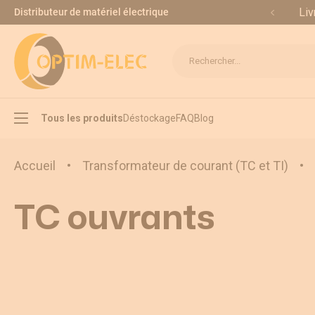
Allez au contenu
Liv
Distributeur de matériel électrique
Rechercher...
Tous les produits
Déstockage
FAQ
Blog
Accueil
•
Transformateur de courant (TC et TI)
•
TC ouvrants
Interrupteur sectionneur
Inverseur de source
Appareillage modulaire