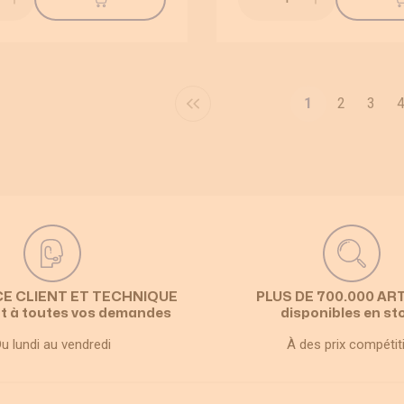
Page
Page
P
1
2
3
Vous lisez ac
CE CLIENT ET TECHNIQUE
PLUS DE 700.000 AR
t à toutes vos demandes
disponibles en st
u lundi au vendredi
À des prix compétit