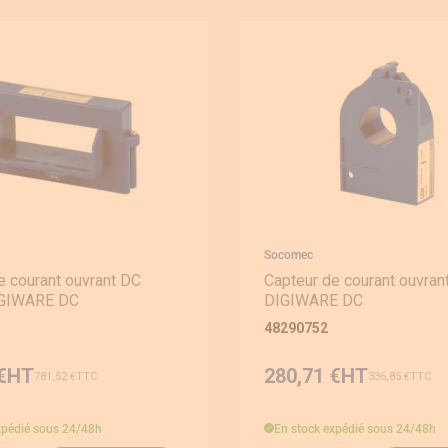
Interrupteur sectionneur combiné avec fusibles
Inverseur en coffret
Interrupteur crépusculaire
Câbles RJ45 et RJ12
Autres capteurs de mesure
Interrupteur sectionneur en coffret
Accessoires
Interrupteur différentiel
DATA LOG avec accessoires et modules
Poignées et axes
Parafoudres/Parasurtenseurs
Autres accessoires
Relais différentiels
Relais temporisés - minuteries
Socomec
e courant ouvrant DC
Capteur de courant ouvra
IGIWARE DC
DIGIWARE DC
48290752
€
280,71 €
781,52 €
336,85 €
xpédié sous 24/48h
En stock
expédié sous 24/48h