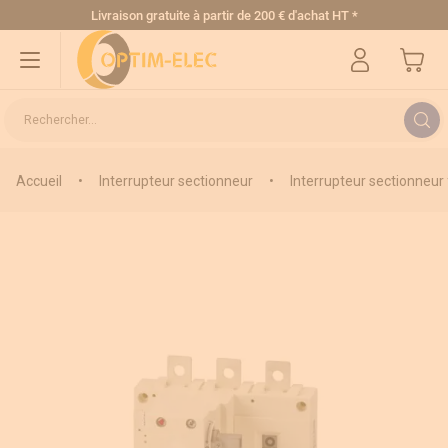
Allez au contenu
Livraison gratuite
à partir de 200 € d'achat HT
*
Mon pa
Rechercher...
Accueil
•
Interrupteur sectionneur
•
Interrupteur sectionneur