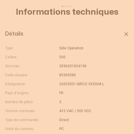
Informations techniques
Détails
Type :
Side Operation
Calibre :
500
Gtin/ean :
3596031834198
Code douane :
85365080
Désignation :
26053051-SIRCO 3X500A L
Pays d'origine :
FR
Nombre de pôles :
3
Tension nominale :
415 VAC / 500 VDC
Type de commande :
Direct
Unité de contenu :
PC