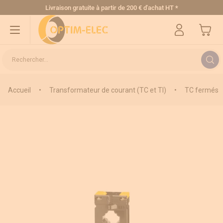
Allez au contenu
Livraison gratuite
à partir de 200 € d'achat HT
*
Mon pa
Rechercher...
Accueil
•
Transformateur de courant (TC et TI)
•
TC fermés