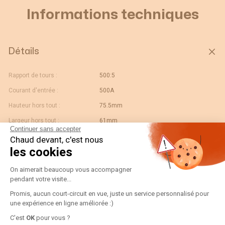
Informations techniques
Détails
Rapport de tours :
500:5
Courant d'entrée :
500A
Hauteur hors tout :
75.5mm
Largeur hors tout :
61mm
Continuer sans accepter
Taille de l'alésage :
26mm
Chaud devant, c'est nous
les cookies
Calibre :
500
Plateforme de Gestion du Consentement
Modèle :
TCB 26-30
On aimerait beaucoup vous accompagner
pendant votre visite...
Gtin/ean :
3596031091270
Promis, aucun court-circuit en vue, juste un service personnalisé pour
Ouverture :
30x10 - Diam.26
une expérience en ligne améliorée :)
Code douane :
85043180
Axeptio consent
C'est
OK
pour vous ?