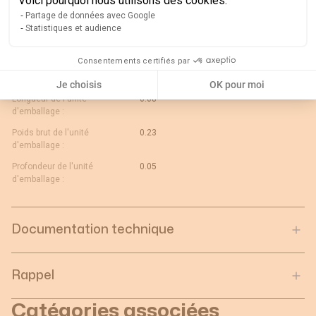
Voici pourquoi nous utilisons des cookies.
Unité de contenu :
PC
Partage de données avec Google
Conformité aux normes :
IEC
Statistiques et audience
Courant nominal secondaire :
5
Consentements certifiés par
Largeur de l'unité
0.05
d'emballage :
Je choisis
OK pour moi
Longueur de l'unité
0.08
d'emballage :
Poids brut de l'unité
0.23
d'emballage :
Profondeur de l'unité
0.05
d'emballage :
Documentation technique
Rappel
Catégories associées