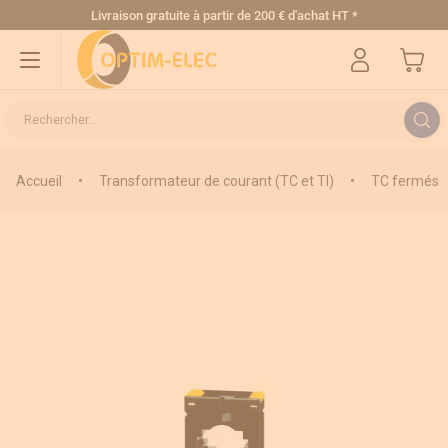
Allez au contenu
Livraison gratuite
à partir de 200 € d'achat HT
*
Mon pa
Rechercher...
Accueil
•
Transformateur de courant (TC et TI)
•
TC fermés