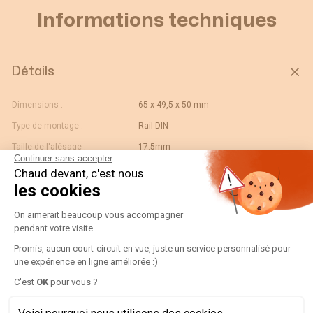
Informations techniques
Détails
Dimensions :
65 x 49,5 x 50 mm
Type de montage :
Rail DIN
Taille de l'alésage :
17.5mm
Continuer sans accepter
Calibre :
100
Chaud devant, c'est nous
les cookies
Modèle :
TCB 17-20
Plateforme de Gestion du Consentement
Gtin/ean :
3596031091041
On aimerait beaucoup vous accompagner
pendant votre visite...
Ouverture :
20x5 - Diam.17,5
Promis, aucun court-circuit en vue, juste un service personnalisé pour
Code douane :
85043180
une expérience en ligne améliorée :)
Désignation :
192T2110-TCB17-20 100/5 cl.1 1,5VA +fix
Axeptio consent
C'est
OK
pour vous ?
Pays d'origine :
DE