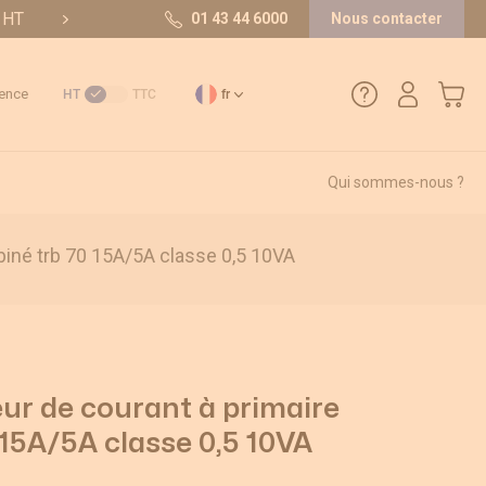
t HT
10/10 sur 36 avis
01 43 44 6000
Nous contacter
Mon pa
ence
HT
TTC
fr
Qui sommes-nous ?
01 43 44 6000
biné trb 70 15A/5A classe 0,5 10VA
Comment créer un compte ?
Méthode de paiement
Retours et SAV
ur de courant à primaire
 15A/5A classe 0,5 10VA