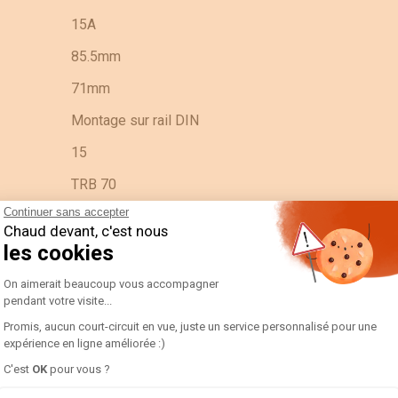
15A
85.5mm
71mm
Montage sur rail DIN
15
TRB 70
Continuer sans accepter
3596031090075
Chaud devant, c'est nous
n/a
les cookies
Plateforme de Gestion du Consentement 
85043180
On aimerait beaucoup vous accompagner
pendant votre visite...
192T0523-TRB70 15/5 cl.0,5 10VA + fix
Promis, aucun court-circuit en vue, juste un service personnalisé pour une
HU
expérience en ligne améliorée :)
Axeptio consent
C'est
OK
pour vous ?
PC