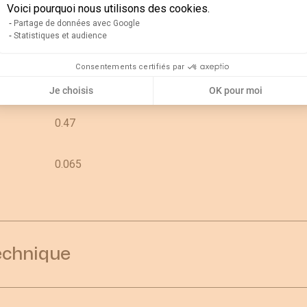
IEC
Voici pourquoi nous utilisons des cookies.
Partage de données avec Google
5
Statistiques et audience
0.075
Consentements certifiés par
0.1
Je choisis
OK pour moi
0.47
0.065
echnique