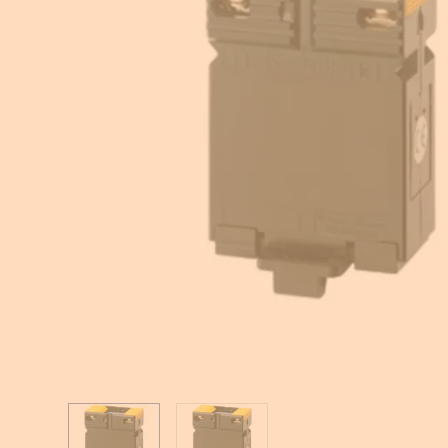
Equipement pour armoire électrique
Compteurs d'énergie
Centrale de mesure
Transformateur de courant
Éclairage de sécurité
Ampèremètre et voltmètre
Contrôle isolement
Photovoltaïque
View larger image
View larger image