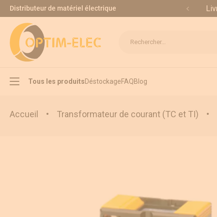
Allez au contenu
Liv
Distributeur de matériel électrique
Rechercher...
Tous les produits
Déstockage
FAQ
Blog
Accueil
•
Transformateur de courant (TC et TI)
•
Interrupteur sectionneur
Inverseur de source
Appareillage modulaire