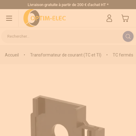
Allez au contenu
Livraison gratuite
à partir de 200 € d'achat HT
*
Mon pa
Rechercher...
Accueil
•
Transformateur de courant (TC et TI)
•
TC fermés