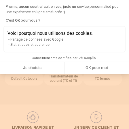
Détails
Promis, aucun court-circuit en vue, juste un service personnalisé pour
une expérience en ligne améliorée :)
Axeptio consent
C'est
OK
pour vous ?
Documentation technique
Voici pourquoi nous utilisons des cookies.
Partage de données avec Google
Rappel
Statistiques et audience
Catégories associées
Consentements certifiés par
Je choisis
OK pour moi
Transformateur de
Default Category
TC fermés
courant (TC et TI)
LIVRAISON RAPIDE ET
UN SERVICE CLIENT ET