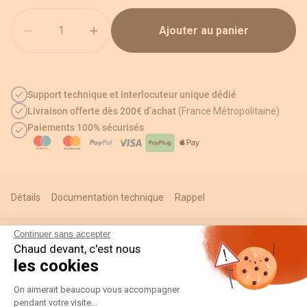
Quantité
Ajouter au panier
Support technique et interlocuteur unique dédié
Livraison offerte dès 200€ d’achat
(France Métropolitaine)
Paiements 100% sécurisés
Détails
Documentation technique
Rappel
Continuer sans accepter
Chaud devant, c'est nous
Informations techniques
les cookies
Plateforme de Gestion du Consentement
On aimerait beaucoup vous accompagner
pendant votre visite...