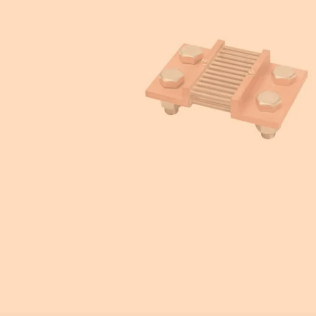
Equipement pour armoire électrique
Compteurs d'énergie
Centrale de mesure
Transformateur de courant
Éclairage de sécurité
Ampèremètre et voltmètre
Contrôle isolement
Photovoltaïque