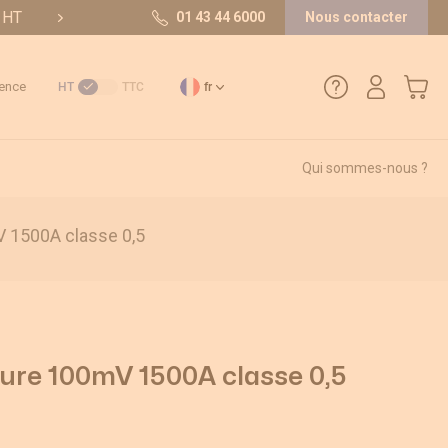
t HT
10/10 sur 36 avis
01 43 44 6000
Nous contacter
Mon pa
ence
HT
TTC
fr
Qui sommes-nous ?
01 43 44 6000
 1500A classe 0,5
Comment créer un compte ?
Méthode de paiement
Retours et SAV
ure 100mV 1500A classe 0,5