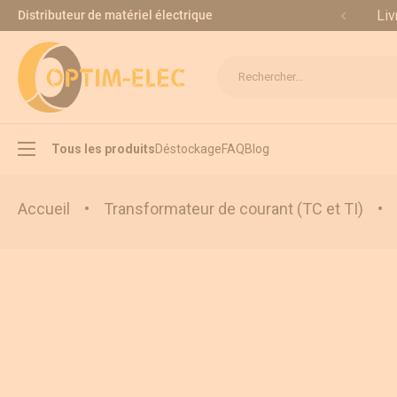
Allez au contenu
Liv
Distributeur de matériel électrique
Rechercher...
Tous les produits
Déstockage
FAQ
Blog
Accueil
•
Transformateur de courant (TC et TI)
•
Interrupteur sectionneur
Inverseur de source
Appareillage modulaire