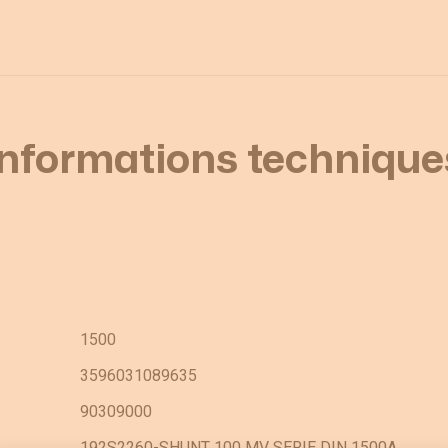
Informations technique
1500
3596031089635
90309000
192S2260-SHUNT 100 MV SERIE DIN 1500A