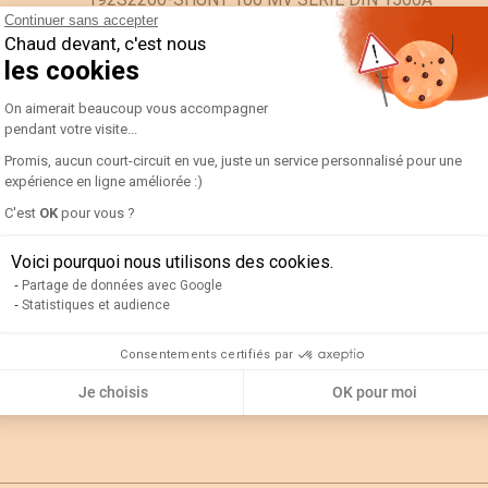
Continuer sans accepter
ES
Chaud devant, c'est nous
les cookies
PC
Plateforme de Gestion du Consentement 
On aimerait beaucoup vous accompagner
0.1
pendant votre visite...
0.06
Promis, aucun court-circuit en vue, juste un service personnalisé pour une
expérience en ligne améliorée :)
Axeptio consent
C'est
OK
pour vous ?
2.05
Voici pourquoi nous utilisons des cookies.
0.2
Partage de données avec Google
Statistiques et audience
Consentements certifiés par
Je choisis
OK pour moi