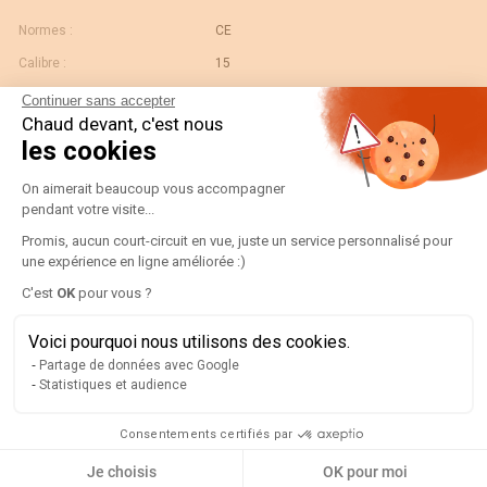
Normes :
CE
Calibre :
15
Gtin/ean :
3596031089482
Continuer sans accepter
Chaud devant, c'est nous
Code douane :
90303370
les cookies
Désignation :
192S2112-SHUNT 100 MV SERIE DIN 15A
Plateforme de Gestion du Consentement
On aimerait beaucoup vous accompagner
Pays d'origine :
ES
pendant votre visite...
Unité de contenu :
PC
Promis, aucun court-circuit en vue, juste un service personnalisé pour
Largeur de l'unité
0.034
une expérience en ligne améliorée :)
d'emballage :
Axeptio consent
C'est
OK
pour vous ?
Longueur de l'unité
0.033
d'emballage :
Voici pourquoi nous utilisons des cookies.
Poids brut de l'unité
0.181
Partage de données avec Google
d'emballage :
Statistiques et audience
Profondeur de l'unité
0.157
d'emballage :
Consentements certifiés par
Je choisis
OK pour moi