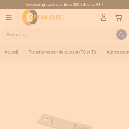
Allez au contenu
Livraison gratuite
à partir de 200 € d'achat HT
*
Mon pa
Rechercher...
Accueil
•
Transformateur de courant (TC et TI)
•
Autres capt