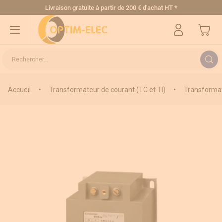
Allez au contenu
Livraison gratuite
à partir de 200 € d'achat HT
*
Mon pa
Rechercher...
Accueil
•
Transformateur de courant (TC et TI)
•
Transformat