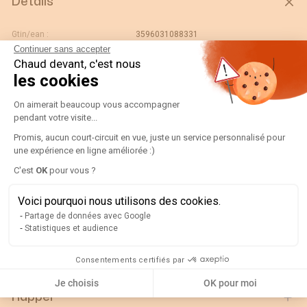
Détails
Gtin/ean :
3596031088331
Continuer sans accepter
Code douane :
85043180
Chaud devant, c'est nous
Désignation :
192M2066-BTV 25 660/100 cl.1 25VA
les cookies
Pays d'origine :
Plateforme de Gestion du Consentement
ES
On aimerait beaucoup vous accompagner
Unité de contenu :
PC
pendant votre visite...
Largeur de l'unité
Promis, aucun court-circuit en vue, juste un service personnalisé pour
0.113
d'emballage :
une expérience en ligne améliorée :)
Axeptio consent
Longueur de l'unité
C'est
OK
pour vous ?
0.11
d'emballage :
Voici pourquoi nous utilisons des cookies.
Poids brut de l'unité
3.22
d'emballage :
Partage de données avec Google
Statistiques et audience
Profondeur de l'unité
0.16
d'emballage :
Consentements certifiés par
Je choisis
OK pour moi
Rappel