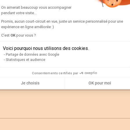
Plateforme de Gestion du Consentement 
On aimerait beaucoup vous accompagner
PC
pendant votre visite...
0.05
Promis, aucun court-circuit en vue, juste un service personnalisé pour une
expérience en ligne améliorée :)
0.13
Axeptio consent
C'est
OK
pour vous ?
Voici pourquoi nous utilisons des cookies.
0.169
Partage de données avec Google
Statistiques et audience
0.05
Consentements certifiés par
Je choisis
OK pour moi