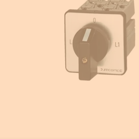
Equipement pour armoire électrique
Compteurs d'énergie
Centrale de mesure
Transformateur de courant
Éclairage de sécurité
Ampèremètre et voltmètre
Contrôle isolement
Photovoltaïque