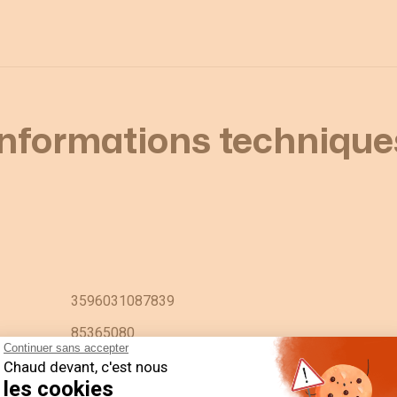
Informations technique
3596031087839
85365080
Continuer sans accepter
192K1023-COMMUT AMP SANS COMM 4POS CEN
Chaud devant, c'est nous
les cookies
DE