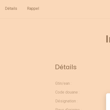
Déstockage
Détails
Rappel
Détails
Gtin/ean :
Code douane :
Désignation :
Pays d'origine :