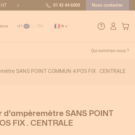
t HT
10/10 sur 36 avis
01 43 44 6000
Nous contacter
Mon pa
ence
HT
TTC
fr
Qui sommes-nous ?
01 43 44 6000
emètre SANS POINT COMMUN 4 POS FIX . CENTRALE
Comment créer un compte ?
Méthode de paiement
Retours et SAV
 d'ampèremètre SANS POINT
S FIX . CENTRALE