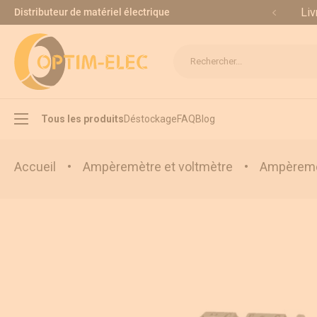
Allez au contenu
Liv
Distributeur de matériel électrique
Rechercher...
Tous les produits
Déstockage
FAQ
Blog
Accueil
•
Ampèremètre et voltmètre
•
Ampèremèt
Interrupteur sectionneur
Inverseur de source
Appareillage modulaire