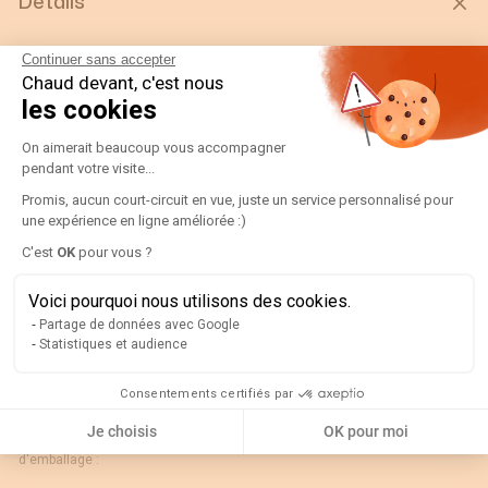
Détails
Gtin/ean :
3596031085095
Continuer sans accepter
Chaud devant, c'est nous
Déviation :
N/A
les cookies
Code douane :
90303370
Plateforme de Gestion du Consentement
On aimerait beaucoup vous accompagner
Désignation :
192G5220-VOLT D96C90-V 500V
pendant votre visite...
Pays d'origine :
ES
Promis, aucun court-circuit en vue, juste un service personnalisé pour
Unité de contenu :
PC
une expérience en ligne améliorée :)
Axeptio consent
Valeur échelle normale :
90°
C'est
OK
pour vous ?
Largeur de l'unité
0.1
Voici pourquoi nous utilisons des cookies.
d'emballage :
Partage de données avec Google
Longueur de l'unité
0.1
Statistiques et audience
d'emballage :
Poids brut de l'unité
0.26
Consentements certifiés par
d'emballage :
Je choisis
OK pour moi
Profondeur de l'unité
0.1
d'emballage :