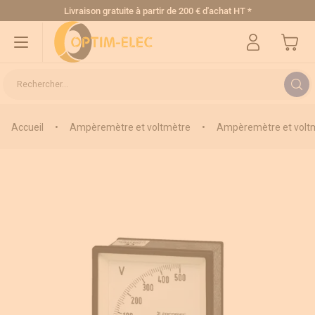
Allez au contenu
Livraison gratuite
à partir de 200 € d'achat HT
*
Mon pa
Rechercher...
Accueil
•
Ampèremètre et voltmètre
•
Ampèremètre et voltm