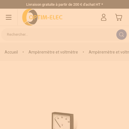
Allez au contenu
Livraison gratuite
à partir de 200 € d'achat HT
*
Mon pa
Rechercher...
Accueil
•
Ampèremètre et voltmètre
•
Ampèremètre et voltm