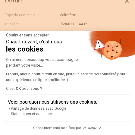
Détails
Type de compteur :
Voltmètre
Gtin/ean :
3596031084432
Déviation :
N/A
Continuer sans accepter
Chaud devant, c'est nous
Code douane :
90303370
les cookies
Désignation :
192G2107-VOLT R72A90-V 500V
Plateforme de Gestion du Consentement
On aimerait beaucoup vous accompagner
Pays d'origine :
ES
pendant votre visite...
Unité de contenu :
PC
Promis, aucun court-circuit en vue, juste un service personnalisé pour
Valeur échelle normale :
90°
une expérience en ligne améliorée :)
Largeur de l'unité
Axeptio consent
0.09
C'est
OK
pour vous ?
d'emballage :
Voici pourquoi nous utilisons des cookies.
Longueur de l'unité
0.08
d'emballage :
Partage de données avec Google
Statistiques et audience
Poids brut de l'unité
0.18
d'emballage :
Consentements certifiés par
Profondeur de l'unité
0.08