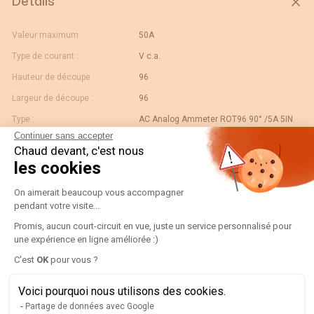
Détails
Valeur maximum :
50A
Type de courant :
V c.a.
Hauteur de découpe :
96
Largeur de découpe :
96
Type :
AC Analog Ammeter ROT96 90° /5A 5IN
Continuer sans accepter
Calibre :
50
Chaud devant, c'est nous
Gtin/ean :
3596031080694
les cookies
Déviation :
90° 5 x In
Plateforme de Gestion du Consentement
On aimerait beaucoup vous accompagner
Code douane :
90303370
pendant votre visite...
Désignation :
192D4422-AMP R96A90-A 50/5A-5IN
Promis, aucun court-circuit en vue, juste un service personnalisé pour
une expérience en ligne améliorée :)
Pays d'origine :
ES
Axeptio consent
C'est
OK
pour vous ?
Unité de contenu :
PC
Valeur échelle normale :
N/A
Voici pourquoi nous utilisons des cookies.
Partage de données avec Google
Largeur de l'unité
0.12