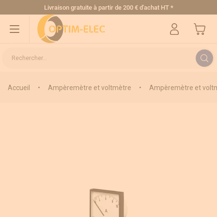
Allez au contenu
Livraison gratuite
à partir de 200 € d'achat HT
*
Mon pa
Rechercher...
Accueil
•
Ampèremètre et voltmètre
•
Ampèremètre et voltm