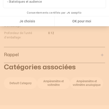
Statistiques et audience
d'emballage :
Longueur de l'unité
0.08
Consentements certifiés par
d'emballage :
Je choisis
OK pour moi
Poids brut de l'unité
0.28
d'emballage :
Profondeur de l'unité
0.12
d'emballage :
Rappel
Catégories associées
Ampèremètre et
Ampèremètre et
Default Category
voltmètre
voltmètre analogique