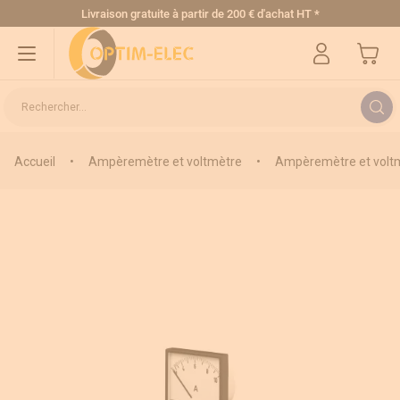
Allez au contenu
Livraison gratuite
à partir de 200 € d'achat HT
*
Mon pa
Rechercher...
Accueil
•
Ampèremètre et voltmètre
•
Ampèremètre et voltm