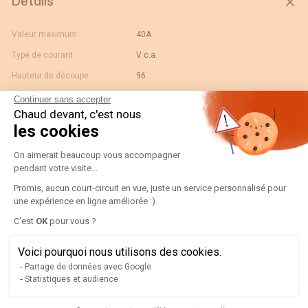
Détails
Valeur maximum :
40A
Type de courant :
V c.a.
Hauteur de découpe :
96
Largeur de découpe :
96
Continuer sans accepter
Chaud devant, c'est nous
Type :
AC Analog Ammeter ROT96 90° /5A 5IN
les cookies
Calibre :
40
Plateforme de Gestion du Consentement
On aimerait beaucoup vous accompagner
Gtin/ean :
3596031080526
pendant votre visite...
Déviation :
90° 5 x In
Promis, aucun court-circuit en vue, juste un service personnalisé pour
Code douane :
90303370
une expérience en ligne améliorée :)
Axeptio consent
Désignation :
192D4404-AMP R96A90-A 40/5A-5IN
C'est
OK
pour vous ?
Pays d'origine :
ES
Voici pourquoi nous utilisons des cookies.
Unité de contenu :
PC
Partage de données avec Google
Statistiques et audience
Valeur échelle normale :
N/A
Largeur de l'unité
0.12