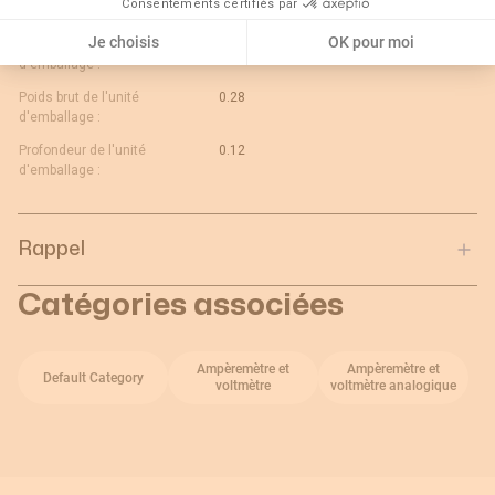
Consentements certifiés par
d'emballage :
Je choisis
OK pour moi
Longueur de l'unité
0.08
d'emballage :
Poids brut de l'unité
0.28
d'emballage :
Profondeur de l'unité
0.12
d'emballage :
Rappel
Catégories associées
Ampèremètre et
Ampèremètre et
Default Category
voltmètre
voltmètre analogique