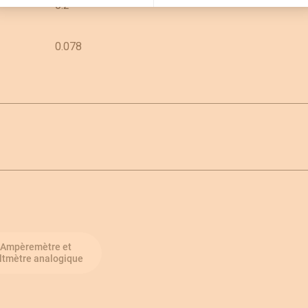
0.2
0.078
Ampèremètre et
ltmètre analogique