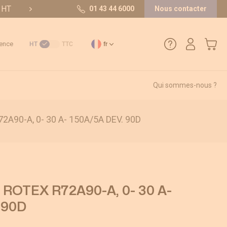
t HT
10/10 sur 36 avis
01 43 44 6000
Nous contacter
Mon pa
ence
HT
TTC
fr
Qui sommes-nous ?
01 43 44 6000
A90-A, 0- 30 A- 150A/5A DEV. 90D
Comment créer un compte ?
Méthode de paiement
Retours et SAV
ROTEX R72A90-A, 0- 30 A-
 90D