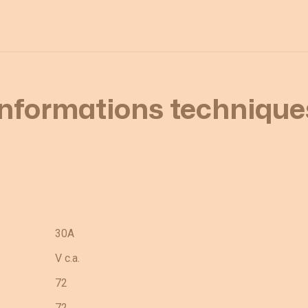
Informations technique
30A
V c.a.
72
72