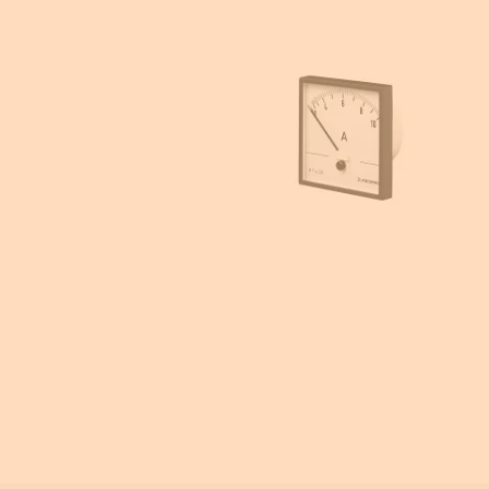
Equipement pour armoire électrique
Compteurs d'énergie
Centrale de mesure
Transformateur de courant
Éclairage de sécurité
Ampèremètre et voltmètre
Contrôle isolement
Photovoltaïque