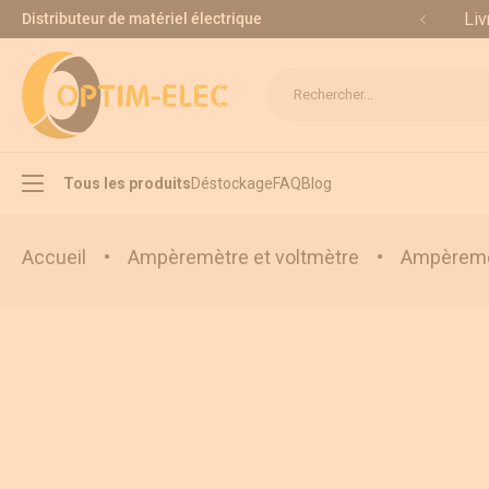
Allez au contenu
Liv
Distributeur de matériel électrique
Rechercher...
Tous les produits
Déstockage
FAQ
Blog
Accueil
•
Ampèremètre et voltmètre
•
Ampèremèt
Interrupteur sectionneur
Inverseur de source
Appareillage modulaire