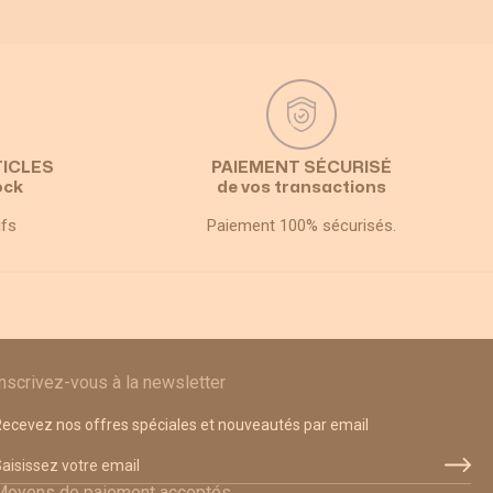
TICLES
PAIEMENT SÉCURISÉ
ock
de vos transactions
ifs
Paiement 100% sécurisés.
Inscrivez-vous à la newsletter
ecevez nos offres spéciales et nouveautés par email
dresse email
Moyens de paiement acceptés