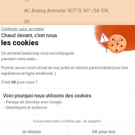
AC Analog Ammeter ROT72 90° /5A 5IN
30
Continuer sans accepter
3596031080311
Chaud devant, c'est nous
les cookies
90° 5 x In
Plateforme de Gestion du Consentement 
On aimerait beaucoup vous accompagner
90303370
pendant votre visite...
192D3316-AMP R72A90-A 30/5A-5IN
Promis, aucun court-circuit en vue, juste un service personnalisé pour une
expérience en ligne améliorée :)
ES
Axeptio consent
C'est
OK
pour vous ?
PC
Voici pourquoi nous utilisons des cookies.
N/A
Partage de données avec Google
Statistiques et audience
0.08
0.088
Consentements certifiés par
Je choisis
OK pour moi