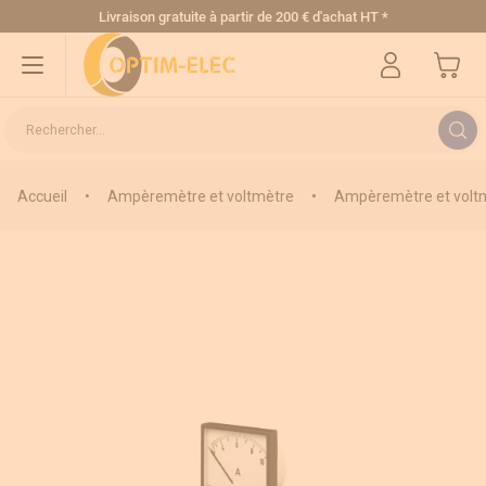
Allez au contenu
Livraison gratuite
à partir de 200 € d'achat HT
*
Mon pa
Rechercher...
Accueil
•
Ampèremètre et voltmètre
•
Ampèremètre et voltm