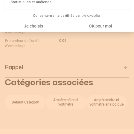
Statistiques et audience
d'emballage :
Longueur de l'unité
0.08
Consentements certifiés par
d'emballage :
Je choisis
OK pour moi
Poids brut de l'unité
0.2
d'emballage :
Profondeur de l'unité
0.09
d'emballage :
Rappel
Catégories associées
Ampèremètre et
Ampèremètre et
Default Category
voltmètre
voltmètre analogique