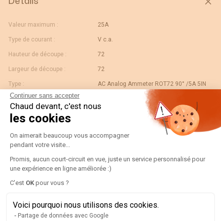
Détails
Valeur maximum :
25A
Type de courant :
V c.a.
Hauteur de découpe :
72
Largeur de découpe :
72
Type :
AC Analog Ammeter ROT72 90° /5A 5IN
Continuer sans accepter
Calibre :
25
Chaud devant, c'est nous
Gtin/ean :
3596031080182
les cookies
Déviation :
90° 5 x In
Plateforme de Gestion du Consentement
On aimerait beaucoup vous accompagner
Code douane :
90303370
pendant votre visite...
Désignation :
192D3303-AMP R72A90-A 25/5A-5IN
Promis, aucun court-circuit en vue, juste un service personnalisé pour
une expérience en ligne améliorée :)
Pays d'origine :
ES
Axeptio consent
C'est
OK
pour vous ?
Unité de contenu :
PC
Valeur échelle normale :
N/A
Voici pourquoi nous utilisons des cookies.
Partage de données avec Google
Largeur de l'unité
0.078