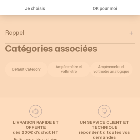
Profondeur de l'unité
0.1
Je choisis
OK pour moi
d'emballage :
Rappel
Catégories associées
Ampèremètre et
Ampèremètre et
Default Category
voltmètre
voltmètre analogique
LIVRAISON RAPIDE ET
UN SERVICE CLIENT ET
OFFERTE
TECHNIQUE
dès 200€ d’achat HT
répondent à toutes vos
demandes
En France métropolitaine