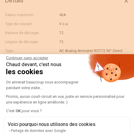
Détails
Valeur maximum :
40A
Type de courant :
V c.a.
Hauteur de découpe :
72
Largeur de découpe :
72
Type :
AC Analog Ammeter ROT72 90° Direct
Continuer sans accepter
Calibre :
40
Chaud devant, c'est nous
Gtin/ean :
3596031077281
les cookies
Déviation :
90° In
Plateforme de Gestion du Consentement
On aimerait beaucoup vous accompagner
Code douane :
90303370
pendant votre visite...
Désignation :
192C1304-AMP R72A90-A 40A
Promis, aucun court-circuit en vue, juste un service personnalisé pour
une expérience en ligne améliorée :)
Pays d'origine :
ES
Axeptio consent
C'est
OK
pour vous ?
Unité de contenu :
PC
Valeur échelle normale :
N/A
Voici pourquoi nous utilisons des cookies.
Partage de données avec Google
Largeur de l'unité
0.078