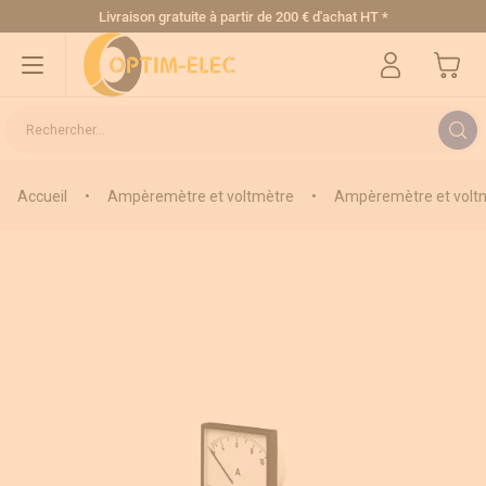
Allez au contenu
Livraison gratuite
à partir de 200 € d'achat HT
*
Mon pa
Rechercher...
Accueil
•
Ampèremètre et voltmètre
•
Ampèremètre et voltm