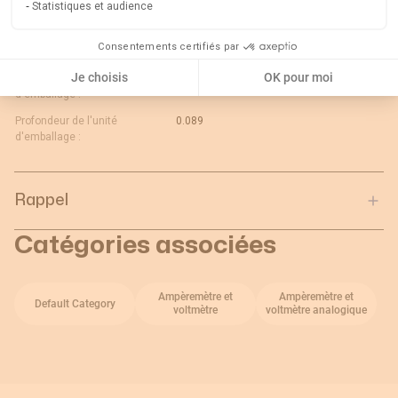
Statistiques et audience
d'emballage :
Longueur de l'unité
0.078
Consentements certifiés par
d'emballage :
Je choisis
OK pour moi
Poids brut de l'unité
0.219
d'emballage :
Profondeur de l'unité
0.089
d'emballage :
Rappel
Catégories associées
Ampèremètre et
Ampèremètre et
Default Category
voltmètre
voltmètre analogique