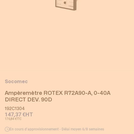
Socomec
Ampèremètre ROTEX R72A90-A, 0-40A
DIRECT DEV. 90D
192C1304
147,37 €
HT
176,84 €
TTC
En cours d’approvisionnement - Délai moyen 6/8 semaines