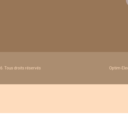
. Tous droits réservés
Optim-Elec
Quantité
101,77 €
HT