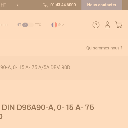
t HT
10/10 sur 36 avis
01 43 44 6000
Nous contacter
Mon pa
ence
HT
TTC
fr
Qui sommes-nous ?
01 43 44 6000
-A, 0- 15 A- 75 A/5A DEV. 90D
Comment créer un compte ?
Méthode de paiement
Retours et SAV
DIN D96A90-A, 0- 15 A- 75
D