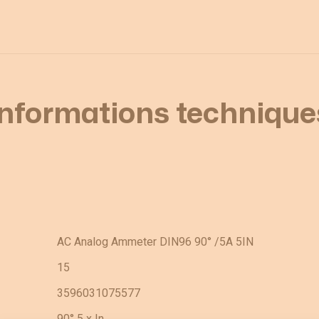
Informations technique
AC Analog Ammeter DIN96 90° /5A 5IN
15
3596031075577
90° 5 x In