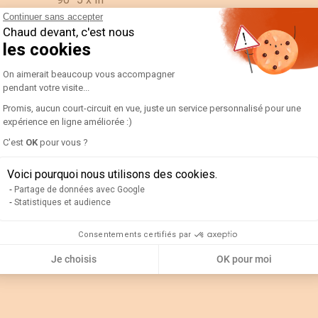
Continuer sans accepter
90303370
Chaud devant, c'est nous
les cookies
192B4402-AMP D96A90-A 15/5A-5IN
Plateforme de Gestion du Consentement 
On aimerait beaucoup vous accompagner
ES
pendant votre visite...
PC
Promis, aucun court-circuit en vue, juste un service personnalisé pour une
expérience en ligne améliorée :)
N/A
Axeptio consent
C'est
OK
pour vous ?
0.12
Voici pourquoi nous utilisons des cookies.
0.08
Partage de données avec Google
Statistiques et audience
0.3
Consentements certifiés par
Je choisis
OK pour moi
0.12