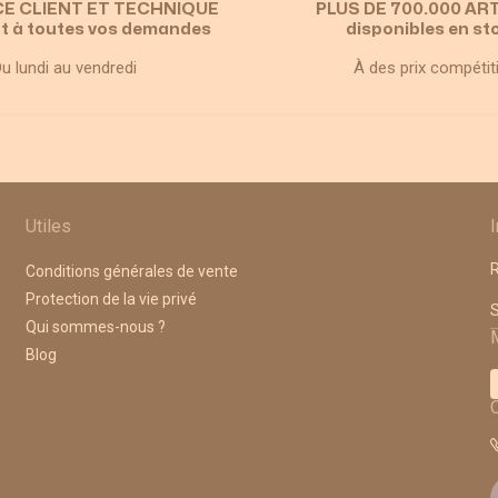
CE CLIENT ET TECHNIQUE
PLUS DE 700.000 AR
t à toutes vos demandes
disponibles en st
u lundi au vendredi
À des prix compétit
Utiles
R
Conditions générales de vente
Protection de la vie privé
A
Qui sommes-nous ?
Blog