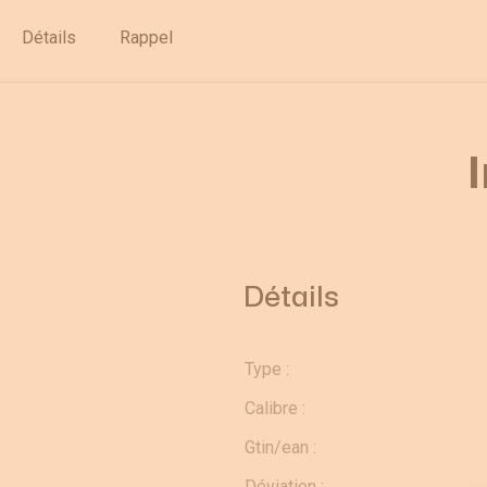
Déstockage
Détails
Rappel
Détails
Type :
Calibre :
Gtin/ean :
Déviation :