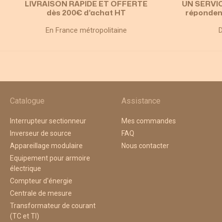
LIVRAISON RAPIDE ET OFFERTE
UN SERVI
dès 200€ d’achat HT
réponden
En France métropolitaine
D
Catalogue
Assistance
Interrupteur sectionneur
Mes commandes
Inverseur de source
FAQ
Appareillage modulaire
Nous contacter
Equipement pour armoire
électrique
Compteur d'énergie
Centrale de mesure
Transformateur de courant
(TC et TI)