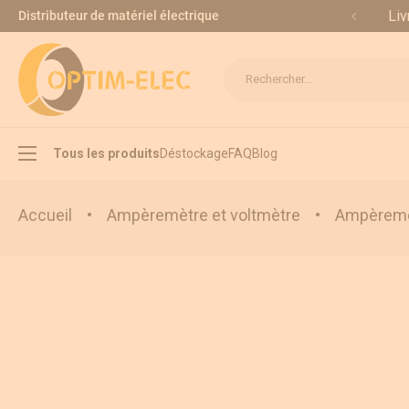
Allez au contenu
Liv
Distributeur de matériel électrique
Rechercher...
Tous les produits
Déstockage
FAQ
Blog
Accueil
•
Ampèremètre et voltmètre
•
Ampèremèt
Interrupteur sectionneur
Inverseur de source
Appareillage modulaire