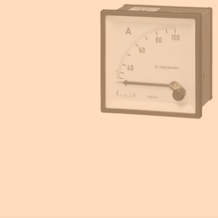
Equipement pour armoire électrique
Compteurs d'énergie
Centrale de mesure
Transformateur de courant
Éclairage de sécurité
Ampèremètre et voltmètre
Contrôle isolement
Photovoltaïque