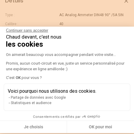
Détails
Type :
AC Analog Ammeter DIN48 90° /5A 5IN
Calibre :
40
Continuer sans accepter
Gtin/ean :
3596031075058
Chaud devant, c'est nous
Déviation :
90° 5 x In
les cookies
Code douane :
Plateforme de Gestion du Consentement
90303370
On aimerait beaucoup vous accompagner pendant votre visite...
Désignation :
192B2204-AMP D48A90-A 40/5A-5IN
Promis, aucun court-circuit en vue, juste un service personnalisé pour
Pays d'origine :
une expérience en ligne améliorée :)
ES
C'est
OK
pour vous ?
Unité de contenu :
PC
Axeptio consent
Valeur échelle normale :
N/A
Voici pourquoi nous utilisons des cookies.
Largeur de l'unité
0.07
Partage de données avec Google
d'emballage :
Statistiques et audience
Longueur de l'unité
0.06
d'emballage :
Consentements certifiés par
Poids brut de l'unité
0.1
Je choisis
OK pour moi
d'emballage :