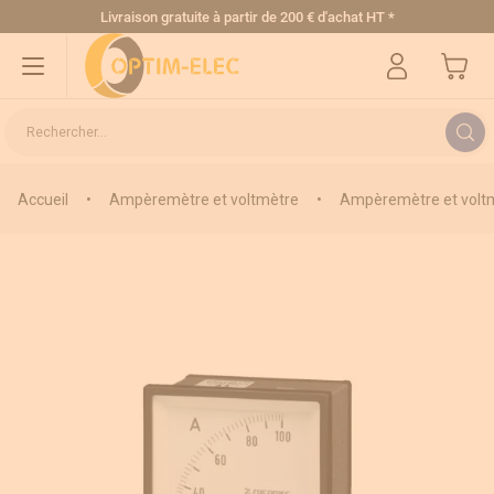
Allez au contenu
Livraison gratuite
à partir de 200 € d'achat HT
*
Mon pa
Rechercher...
Accueil
•
Ampèremètre et voltmètre
•
Ampèremètre et voltm