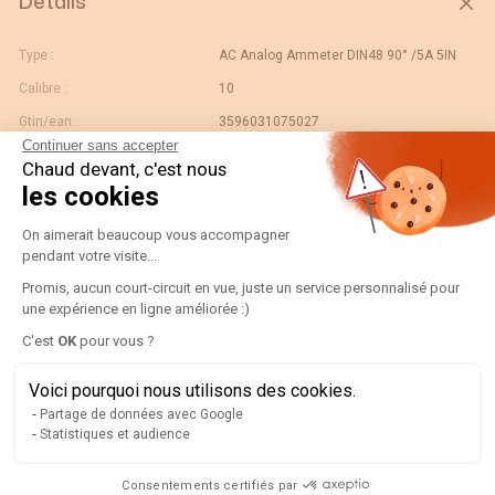
Détails
Type :
AC Analog Ammeter DIN48 90° /5A 5IN
Calibre :
10
Gtin/ean :
3596031075027
Continuer sans accepter
Déviation :
90° 5 x In
Chaud devant, c'est nous
Code douane :
90303370
les cookies
Désignation :
Plateforme de Gestion du Consentement
192B2201-AMP D48A90-A 10/5A-5IN
On aimerait beaucoup vous accompagner
Pays d'origine :
ES
pendant votre visite...
Unité de contenu :
Promis, aucun court-circuit en vue, juste un service personnalisé pour
PC
une expérience en ligne améliorée :)
Valeur échelle normale :
N/A
Axeptio consent
C'est
OK
pour vous ?
Largeur de l'unité
0.07
d'emballage :
Voici pourquoi nous utilisons des cookies.
Longueur de l'unité
0.06
Partage de données avec Google
d'emballage :
Statistiques et audience
Poids brut de l'unité
0.12
d'emballage :
Consentements certifiés par