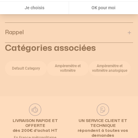
Profondeur de l'unité
0.09
Je choisis
OK pour moi
d'emballage :
Rappel
Catégories associées
Ampèremètre et
Ampèremètre et
Default Category
voltmètre
voltmètre analogique
LIVRAISON RAPIDE ET
UN SERVICE CLIENT ET
OFFERTE
TECHNIQUE
dès 200€ d’achat HT
répondent à toutes vos
demandes
En France métropolitaine