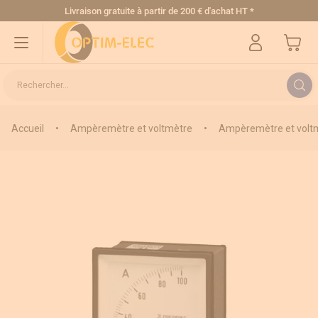
Allez au contenu
Livraison gratuite
à partir de 200 € d'achat HT
*
Mon pa
Rechercher...
Accueil
•
Ampèremètre et voltmètre
•
Ampèremètre et voltm