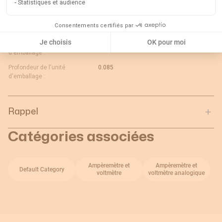
Statistiques et audience
d'emballage :
Longueur de l'unité
0.079
Consentements certifiés par
d'emballage :
Je choisis
OK pour moi
Poids brut de l'unité
0.231
d'emballage :
Profondeur de l'unité
0.085
d'emballage :
Rappel
Catégories associées
Ampèremètre et
Ampèremètre et
Default Category
voltmètre
voltmètre analogique