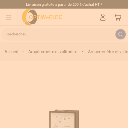
Allez au contenu
Livraison gratuite
à partir de 200 € d'achat HT
*
Mon pa
Rechercher...
Accueil
•
Ampèremètre et voltmètre
•
Ampèremètre et voltm