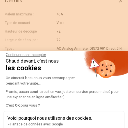
Détails
Valeur maximum :
40A
Type de courant :
V c.a.
Hauteur de découpe :
72
Largeur de découpe :
72
Type :
AC Analog Ammeter DIN72 90° Direct 5IN
Continuer sans accepter
Calibre :
40
Chaud devant, c'est nous
Gtin/ean :
3596031074952
les cookies
Déviation :
Plateforme de Gestion du Consentement
90° 5 x In
On aimerait beaucoup vous accompagner
Code douane :
90303370
pendant votre visite...
Désignation :
Promis, aucun court-circuit en vue, juste un service personnalisé pour
192B1304-AMP D72A90-A 40A-5IN
une expérience en ligne améliorée :)
Pays d'origine :
ES
Axeptio consent
C'est
OK
pour vous ?
Unité de contenu :
PC
Valeur échelle normale :
N/A
Voici pourquoi nous utilisons des cookies.
Partage de données avec Google
Largeur de l'unité
0.08