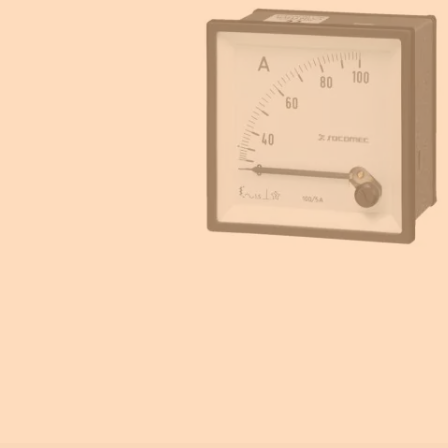
Equipement pour armoire électrique
Compteurs d'énergie
Centrale de mesure
Transformateur de courant
Éclairage de sécurité
Ampèremètre et voltmètre
Contrôle isolement
Photovoltaïque