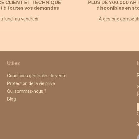
CE CLIENT ET TECHNIQUE
PLUS DE 700.000 AR
t à toutes vos demandes
disponibles en st
u lundi au vendredi
À des prix compétit
Utiles
R
Conditions générales de vente
Protection de la vie privé
A
Qui sommes-nous ?
Blog