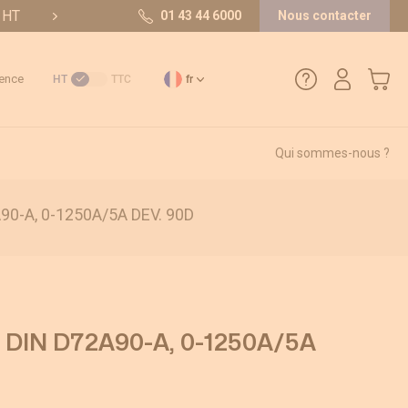
t HT
10/10 sur 36 avis
01 43 44 6000
Nous contacter
Mon pa
ence
HT
TTC
fr
Qui sommes-nous ?
01 43 44 6000
0-A, 0-1250A/5A DEV. 90D
Comment créer un compte ?
Méthode de paiement
Retours et SAV
DIN D72A90-A, 0-1250A/5A