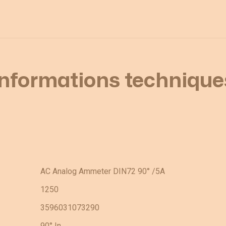
Informations technique
AC Analog Ammeter DIN72 90° /5A
1250
3596031073290
90° In