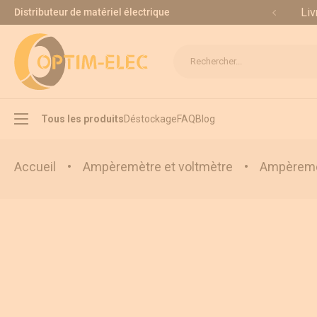
Allez au contenu
Liv
Distributeur de matériel électrique
Rechercher...
Tous les produits
Déstockage
FAQ
Blog
Accueil
•
Ampèremètre et voltmètre
•
Ampèremèt
Interrupteur sectionneur
Inverseur de source
Appareillage modulaire