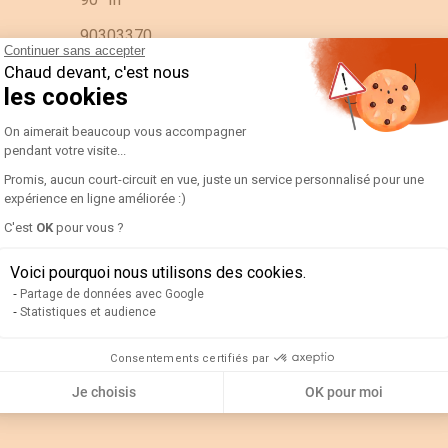
90303370
Continuer sans accepter
192A3331-AMP D72A90-A 1250/5A
Chaud devant, c'est nous
les cookies
FR
Plateforme de Gestion du Consentement 
On aimerait beaucoup vous accompagner
PC
pendant votre visite...
N/A
Promis, aucun court-circuit en vue, juste un service personnalisé pour une
expérience en ligne améliorée :)
0.1
Axeptio consent
C'est
OK
pour vous ?
0.08
Voici pourquoi nous utilisons des cookies.
Partage de données avec Google
0.22
Statistiques et audience
Consentements certifiés par
0.1
Je choisis
OK pour moi