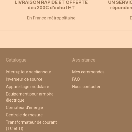
LIVRAISON RAPIDE ET OFFERTE
UN SERVI
dès 200€ d’achat HT
réponden
En France métropolitaine
D
Catalogue
Assistance
Interrupteur sectionneur
Mes commandes
Inverseur de source
FAQ
Appareillage modulaire
Nous contacter
Equipement pour armoire
électrique
Compteur d'énergie
Centrale de mesure
Transformateur de courant
(TC et TI)