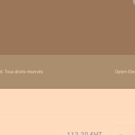
. Tous droits réservés
Optim-Elec
Quantité
112,20 €
HT