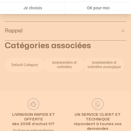
Profondeur de l'unité
0.089
Je choisis
OK pour moi
d'emballage :
Rappel
Catégories associées
Ampèremètre et
Ampèremètre et
Default Category
voltmètre
voltmètre analogique
LIVRAISON RAPIDE ET
UN SERVICE CLIENT ET
OFFERTE
TECHNIQUE
dès 200€ d’achat HT
répondent à toutes vos
demandes
En France métropolitaine