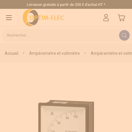
Allez au contenu
Livraison gratuite
à partir de 200 € d'achat HT
*
Mon pa
Rechercher...
Accueil
•
Ampèremètre et voltmètre
•
Ampèremètre et voltm