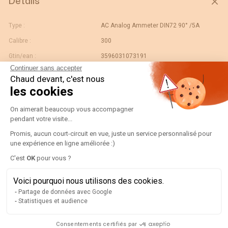
Détails
Type :
AC Analog Ammeter DIN72 90° /5A
Calibre :
300
Gtin/ean :
3596031073191
Continuer sans accepter
Déviation :
90° In
Chaud devant, c'est nous
Code douane :
90303370
les cookies
Désignation :
192A3321-AMP D72A90-A 300/5A
Plateforme de Gestion du Consentement
On aimerait beaucoup vous accompagner
Pays d'origine :
FR
pendant votre visite...
Unité de contenu :
PC
Promis, aucun court-circuit en vue, juste un service personnalisé pour
une expérience en ligne améliorée :)
Valeur échelle normale :
N/A
Axeptio consent
C'est
OK
pour vous ?
Largeur de l'unité
0.078
d'emballage :
Voici pourquoi nous utilisons des cookies.
Longueur de l'unité
0.078
Partage de données avec Google
d'emballage :
Statistiques et audience
Poids brut de l'unité
0.22
d'emballage :
Consentements certifiés par