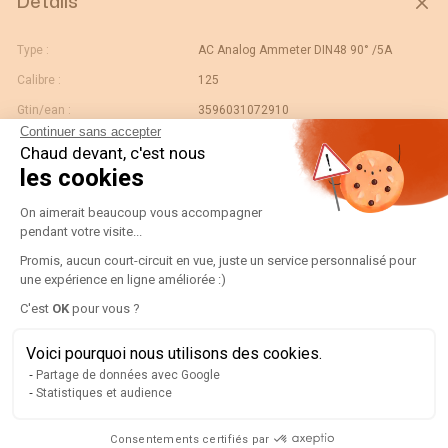
Détails
Type :
AC Analog Ammeter DIN48 90° /5A
Calibre :
125
Gtin/ean :
3596031072910
Continuer sans accepter
Déviation :
90° In
Chaud devant, c'est nous
Code douane :
90303370
les cookies
Désignation :
Plateforme de Gestion du Consentement
192A2224-AMP D48A90-A 125/5A
On aimerait beaucoup vous accompagner
Pays d'origine :
ES
pendant votre visite...
Unité de contenu :
Promis, aucun court-circuit en vue, juste un service personnalisé pour
PC
une expérience en ligne améliorée :)
Valeur échelle normale :
N/A
Axeptio consent
C'est
OK
pour vous ?
Largeur de l'unité
0.07
d'emballage :
Voici pourquoi nous utilisons des cookies.
Longueur de l'unité
0.06
Partage de données avec Google
d'emballage :
Statistiques et audience
Poids brut de l'unité
0.1
d'emballage :
Consentements certifiés par