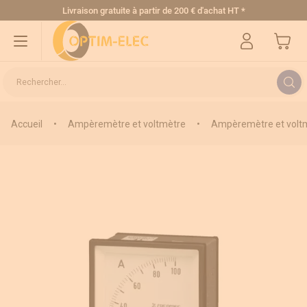
Allez au contenu
Livraison gratuite
à partir de 200 € d'achat HT
*
Mon pa
Rechercher...
Accueil
•
Ampèremètre et voltmètre
•
Ampèremètre et voltm