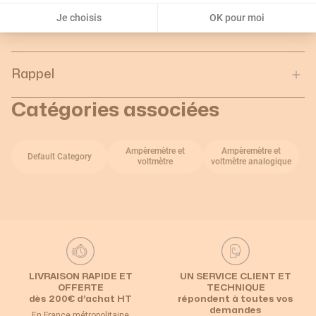
Profondeur de l'unité
0.09
Je choisis
OK pour moi
d'emballage :
Rappel
Catégories associées
Ampèremètre et
Ampèremètre et
Default Category
voltmètre
voltmètre analogique
LIVRAISON RAPIDE ET
UN SERVICE CLIENT ET
OFFERTE
TECHNIQUE
dès 200€ d’achat HT
répondent à toutes vos
demandes
En France métropolitaine