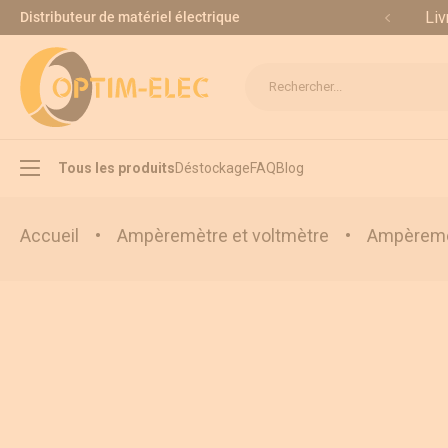
Allez au contenu
Liv
Distributeur de matériel électrique
Rechercher...
Tous les produits
Déstockage
FAQ
Blog
Accueil
•
Ampèremètre et voltmètre
•
Ampèremèt
Interrupteur sectionneur
Inverseur de source
Appareillage modulaire