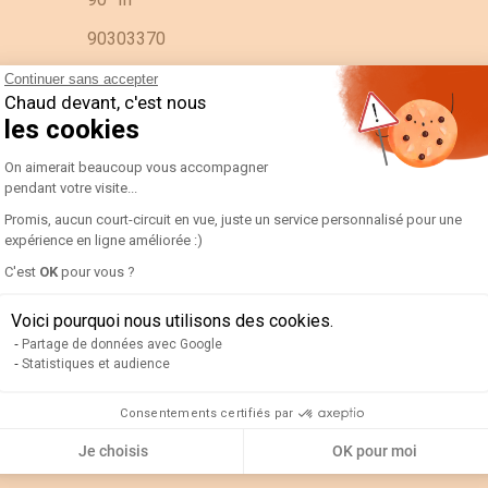
90303370
192A2205-AMP D48A90-A 60/5A
Continuer sans accepter
Chaud devant, c'est nous
ES
les cookies
Plateforme de Gestion du Consentement 
PC
On aimerait beaucoup vous accompagner
pendant votre visite...
N/A
Promis, aucun court-circuit en vue, juste un service personnalisé pour une
0.07
expérience en ligne améliorée :)
Axeptio consent
C'est
OK
pour vous ?
0.06
Voici pourquoi nous utilisons des cookies.
0.1
Partage de données avec Google
Statistiques et audience
0.09
Consentements certifiés par
Je choisis
OK pour moi