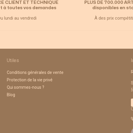
CE CLIENT ET TECHNIQUE
PLUS DE 700.000 AR
t à toutes vos demandes
disponibles en st
u lundi au vendredi
À des prix compétit
Utiles
R
Conditions générales de vente
Protection de la vie privé
A
Qui sommes-nous ?
Blog