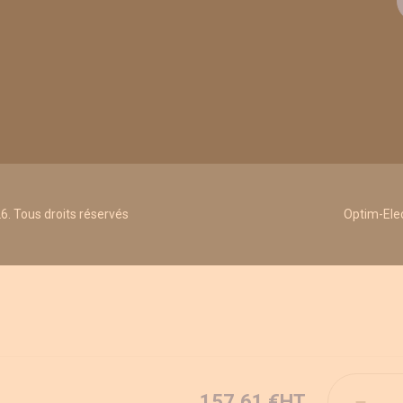
. Tous droits réservés
Optim-Elec
Quantité
157,61 €
HT