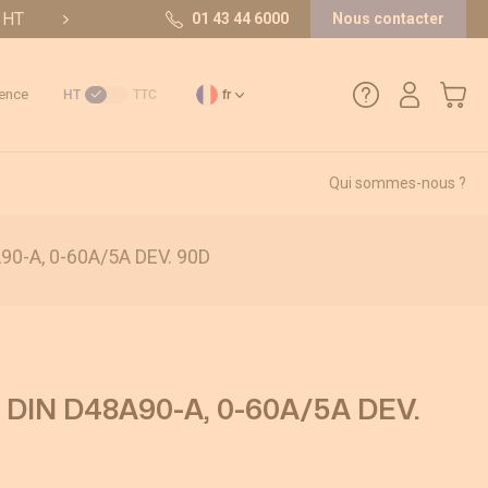
t HT
10/10 sur 36 avis
01 43 44 6000
Nous contacter
Mon pa
ence
HT
TTC
fr
Qui sommes-nous ?
01 43 44 6000
0-A, 0-60A/5A DEV. 90D
Comment créer un compte ?
Méthode de paiement
Retours et SAV
DIN D48A90-A, 0-60A/5A DEV.