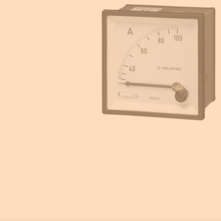
Equipement pour armoire électrique
Compteurs d'énergie
Centrale de mesure
Transformateur de courant
Éclairage de sécurité
Ampèremètre et voltmètre
Contrôle isolement
Photovoltaïque