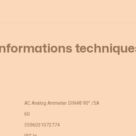
Informations technique
AC Analog Ammeter DIN48 90° /5A
60
3596031072774
90° In