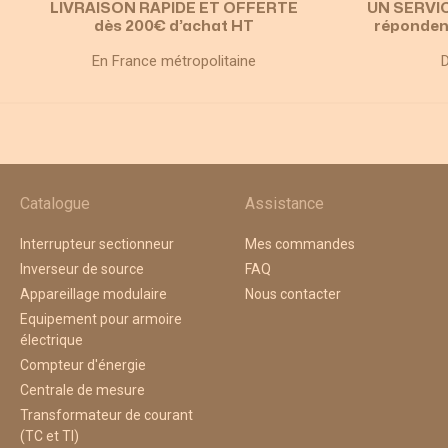
LIVRAISON RAPIDE ET OFFERTE
UN SERVI
dès 200€ d’achat HT
réponden
En France métropolitaine
D
Catalogue
Assistance
Interrupteur sectionneur
Mes commandes
Inverseur de source
FAQ
Appareillage modulaire
Nous contacter
Equipement pour armoire
électrique
Compteur d'énergie
Centrale de mesure
Transformateur de courant
(TC et TI)