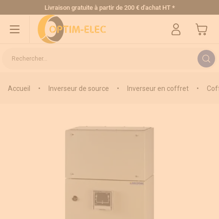
Allez au contenu
Livraison gratuite
à partir de 200 € d'achat HT
*
Mon pa
Rechercher...
Accueil
•
Inverseur de source
•
Inverseur en coffret
•
Cof