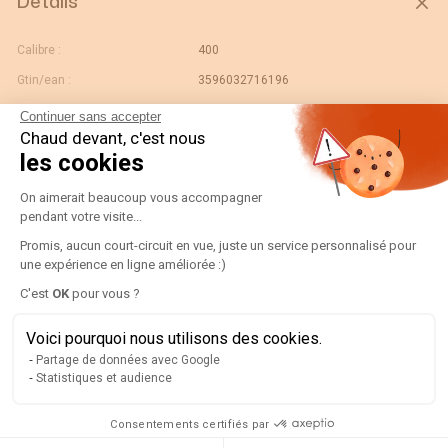
Détails
Calibre :
400
Gtin/ean :
3596032716196
Code douane :
85365080
Continuer sans accepter
Chaud devant, c'est nous
Désignation :
18874040-CT IGH ATyS p 4X400A 4NBL
les cookies
Pays d'origine :
FR
Plateforme de Gestion du Consentement
On aimerait beaucoup vous accompagner
Nombre de pôles :
4
pendant votre visite...
Unité de contenu :
PC
Promis, aucun court-circuit en vue, juste un service personnalisé pour
Reference bim link :
https://www.bimandco.com/fr/objets-
une expérience en ligne améliorée :)
bim/28485-socomec-igh-400-a/details
Axeptio consent
C'est
OK
pour vous ?
Conformité aux normes :
IEC
Voici pourquoi nous utilisons des cookies.
Largeur de l'unité
0.425
d'emballage :
Partage de données avec Google
Statistiques et audience
Longueur de l'unité
0.625
d'emballage :
Consentements certifiés par
Profondeur de l'unité
0.225