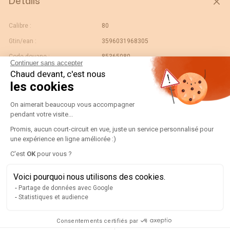
Détails
Calibre :
80
Gtin/ean :
3596031968305
Code douane :
85365080
Continuer sans accepter
Désignation :
18844009-CT ATyS p M4X80A 230/400
Chaud devant, c'est nous
IP54
les cookies
Pays d'origine :
FR
Plateforme de Gestion du Consentement
On aimerait beaucoup vous accompagner
Nombre de pôles :
4
pendant votre visite...
Unité de contenu :
PC
Promis, aucun court-circuit en vue, juste un service personnalisé pour
une expérience en ligne améliorée :)
Largeur du produit :
0.45
Axeptio consent
C'est
OK
pour vous ?
Reference bim link :
https://www.bimandco.com/fr/objets-
bim/28678-socomec-atys-m-80a/details
Voici pourquoi nous utilisons des cookies.
Longueur du produit :
0.6
Partage de données avec Google
Statistiques et audience
Profondeur du produit :
0.2
Conformité aux normes :
IEC
Consentements certifiés par
Poids brut de l'unité
20.38