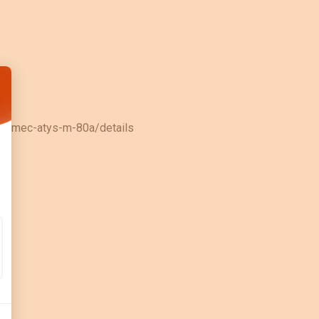
: Personnalisez vos Options
ocomec-atys-m-80a/details