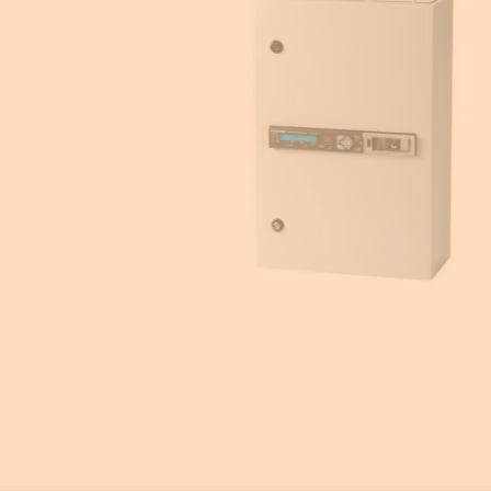
Equipement pour armoire électrique
Compteurs d'énergie
Centrale de mesure
Transformateur de courant
Éclairage de sécurité
Ampèremètre et voltmètre
Contrôle isolement
Photovoltaïque