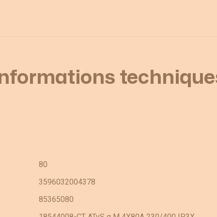
Informations technique
80
3596032004378
85365080
18544008-CT ATyS g M 4X80A 230/400 IP3X