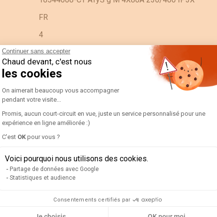
FR
4
Continuer sans accepter
PC
Chaud devant, c'est nous
0.45
les cookies
Plateforme de Gestion du Consentement 
https://www.bimandco.com/fr/objets-bim/28678-s
On aimerait beaucoup vous accompagner
pendant votre visite...
0.6
Promis, aucun court-circuit en vue, juste un service personnalisé pour une
0.2
expérience en ligne améliorée :)
Axeptio consent
C'est
OK
pour vous ?
IEC
0.42
Voici pourquoi nous utilisons des cookies.
Partage de données avec Google
0.62
Statistiques et audience
Consentements certifiés par
14
Je choisis
OK pour moi