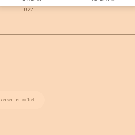
0.22
nverseur en coffret