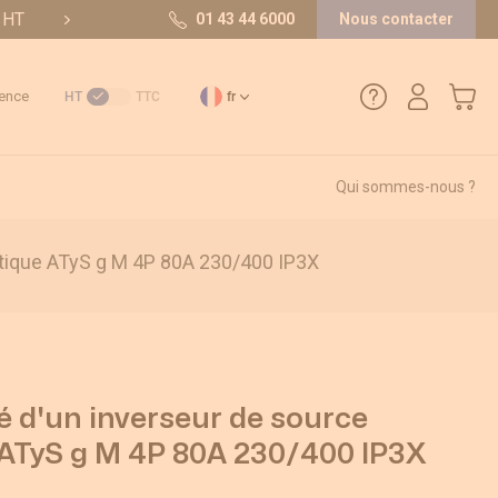
t HT
10/10 sur 36 avis
01 43 44 6000
Nous contacter
Mon pa
ence
HT
TTC
fr
Qui sommes-nous ?
01 43 44 6000
atique ATyS g M 4P 80A 230/400 IP3X
Comment créer un compte ?
Méthode de paiement
Retours et SAV
é d'un inverseur de source
ATyS g M 4P 80A 230/400 IP3X