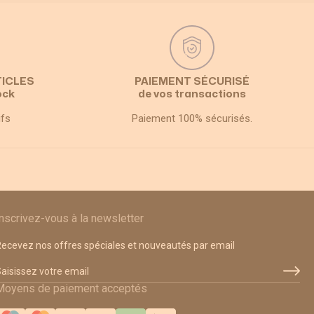
TICLES
PAIEMENT SÉCURISÉ
ock
de vos transactions
ifs
Paiement 100% sécurisés.
Inscrivez-vous à la newsletter
ecevez nos offres spéciales et nouveautés par email
dresse email
Moyens de paiement acceptés