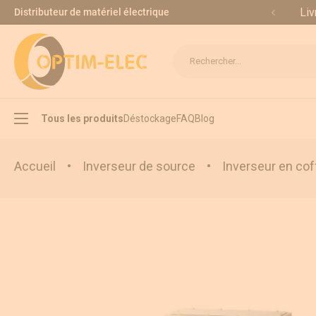
Allez au contenu
Liv
Distributeur de matériel électrique
Rechercher...
Tous les produits
Déstockage
FAQ
Blog
Accueil
•
Inverseur de source
•
Inverseur en cof
Interrupteur sectionneur
Inverseur de source
Appareillage modulaire