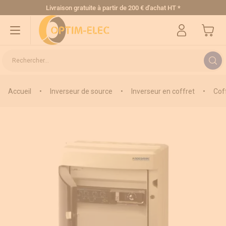
Allez au contenu
Livraison gratuite
à partir de 200 € d'achat HT
*
Mon pa
Rechercher...
Accueil
•
Inverseur de source
•
Inverseur en coffret
•
Cof