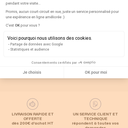
pendant votre visite...
Détails
Promis, aucun court-circuit en vue, juste un service personnalisé pour
une expérience en ligne améliorée :)
Axeptio consent
C'est
OK
pour vous ?
Rappel
Voici pourquoi nous utilisons des cookies.
Partage de données avec Google
Catégories associées
Statistiques et audience
Consentements certifiés par
Default Category
Inverseur de source
Inverseur en coffret
Je choisis
OK pour moi
LIVRAISON RAPIDE ET
UN SERVICE CLIENT ET
OFFERTE
TECHNIQUE
dès 200€ d’achat HT
répondent à toutes vos