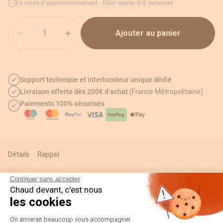
En cours d’approvisionnement - Délai moyen 6/8 semaines
Quantité
Ajouter au panier
Support technique et interlocuteur unique dédié
Livraison offerte dès 200€ d’achat
(France Métropolitaine)
Paiements 100% sécurisés
Détails
Rappel
Continuer sans accepter
Chaud devant, c'est nous
Informations techniques
les cookies
Plateforme de Gestion du Consentement
On aimerait beaucoup vous accompagner