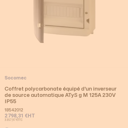
Socomec
Coffret polycarbonate équipé d'un inverseur
de source automatique ATyS g M 125A 230V
IP55
18542012
2 798,31 €
HT
3 357,97 €
TTC