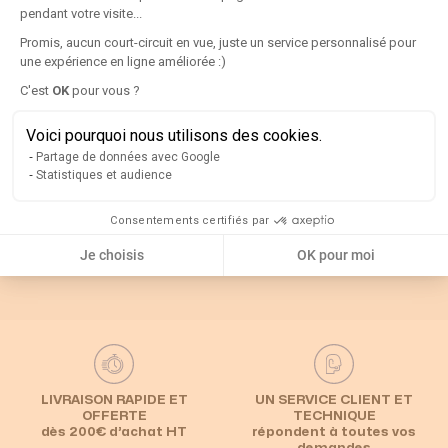
pendant votre visite...
Détails
Promis, aucun court-circuit en vue, juste un service personnalisé pour
une expérience en ligne améliorée :)
Axeptio consent
C'est
OK
pour vous ?
Rappel
Voici pourquoi nous utilisons des cookies.
Partage de données avec Google
Catégories associées
Statistiques et audience
Consentements certifiés par
Default Category
Inverseur de source
Inverseur en coffret
Je choisis
OK pour moi
LIVRAISON RAPIDE ET
UN SERVICE CLIENT ET
OFFERTE
TECHNIQUE
dès 200€ d’achat HT
répondent à toutes vos