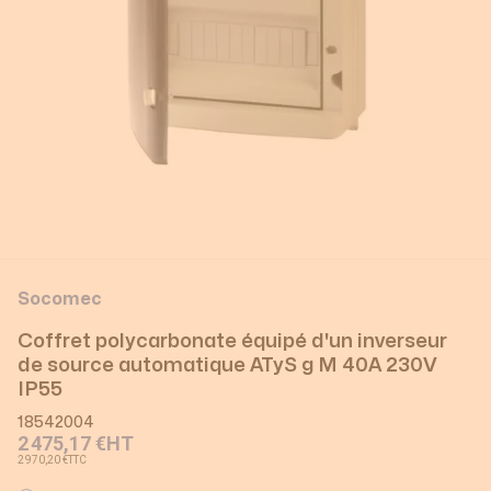
Socomec
Coffret polycarbonate équipé d'un inverseur
de source automatique ATyS g M 40A 230V
IP55
18542004
2 475,17 €
HT
2 970,20 €
TTC