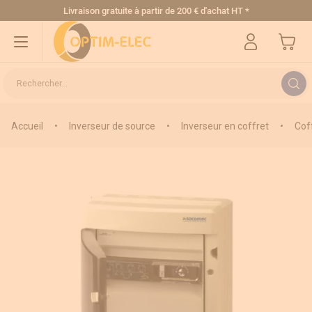
Allez au contenu
Livraison gratuite
à partir de 200 € d'achat HT
*
Mon pa
Rechercher...
Accueil
•
Inverseur de source
•
Inverseur en coffret
•
Cof