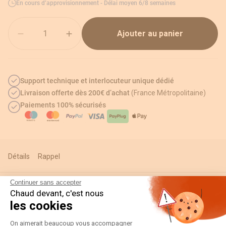
En cours d’approvisionnement - Délai moyen 6/8 semaines
Quantité
Ajouter au panier
Support technique et interlocuteur unique dédié
Livraison offerte dès 200€ d’achat
(France Métropolitaine)
Paiements 100% sécurisés
Détails
Rappel
Continuer sans accepter
Chaud devant, c'est nous
Informations techniques
les cookies
Plateforme de Gestion du Consentement
On aimerait beaucoup vous accompagner