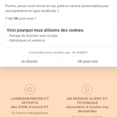
Détails
Promis, aucun court-circuit en vue, juste un service personnalisé pour
une expérience en ligne améliorée :)
Axeptio consent
C'est
OK
pour vous ?
Rappel
Voici pourquoi nous utilisons des cookies.
Catégories associées
Partage de données avec Google
Statistiques et audience
Consentements certifiés par
Default Category
Inverseur de source
Inverseur en coffret
Je choisis
OK pour moi
LIVRAISON RAPIDE ET
UN SERVICE CLIENT ET
OFFERTE
TECHNIQUE
dès 200€ d’achat HT
répondent à toutes vos
demandes
En France métropolitaine