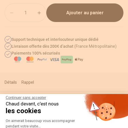
Quantité
Ajouter au panier
Support technique et interlocuteur unique dédié
Livraison offerte dès 200€ d’achat
(France Métropolitaine)
Paiements 100% sécurisés
Détails
Rappel
Continuer sans accepter
Chaud devant, c'est nous
Informations techniques
les cookies
Plateforme de Gestion du Consentement
On aimerait beaucoup vous accompagner
pendant votre visite...