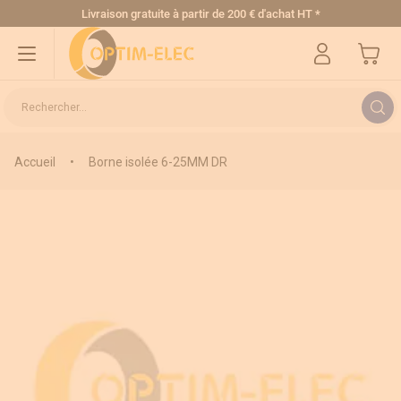
Allez au contenu
Livraison gratuite
à partir de 200 € d'achat HT
*
Mon pa
Rechercher...
Accueil
•
Borne isolée 6-25MM DR