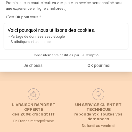
Promis, aucun court-circuit en vue, juste un service personnalisé pour
une expérience en ligne améliorée :)
C'est
OK
pour vous ?
Axeptio consent
Rappel
Voici pourquoi nous utilisons des cookies.
Catégories associées
Partage de données avec Google
Statistiques et audience
Default Category
Consentements certifiés par
Je choisis
OK pour moi
LIVRAISON RAPIDE ET
UN SERVICE CLIENT ET
OFFERTE
TECHNIQUE
dès 200€ d’achat HT
répondent à toutes vos
demandes
En France métropolitaine
Du lundi au vendredi