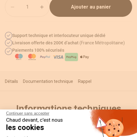
Quantité
Ajouter au panier
Support technique et interlocuteur unique dédié
Livraison offerte dès 200€ d’achat
(France Métropolitaine)
Paiements 100% sécurisés
Détails
Documentation technique
Rappel
Informations techniques
Continuer sans accepter
Chaud devant, c'est nous
les cookies
Détails
Plateforme de Gestion du Consentement