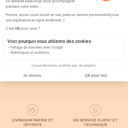
On aimerait beaucoup vous accompagner
pendant votre visite...
Promis, aucun court-circuit en vue, juste un service personnalisé pour
Documentation technique
une expérience en ligne améliorée :)
Axeptio consent
C'est
OK
pour vous ?
Rappel
Voici pourquoi nous utilisons des cookies.
Partage de données avec Google
Catégories associées
Statistiques et audience
Consentements certifiés par
Default Category
Inverseur de source
Accessoires
Je choisis
OK pour moi
LIVRAISON RAPIDE ET
UN SERVICE CLIENT ET
OFFERTE
TECHNIQUE