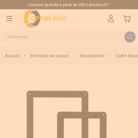
Allez au contenu
Livraison gratuite
à partir de 200 € d'achat HT
*
Mon pa
Rechercher...
Accueil
•
Inverseur de source
•
Accessoires
•
Cadre de p