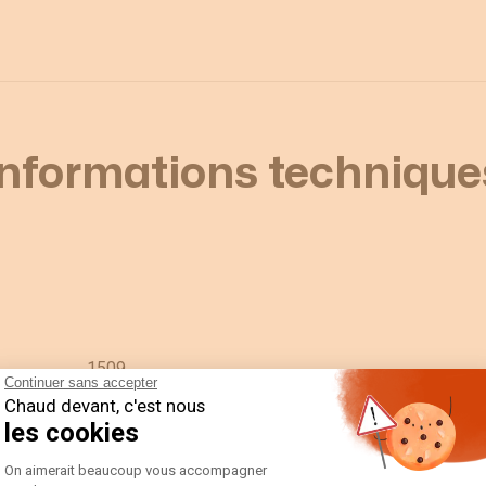
Informations technique
1509
Continuer sans accepter
Chaud devant, c'est nous
SIRCOVER
les cookies
Ecran de terminal
Plateforme de Gestion du Consentement 
On aimerait beaucoup vous accompagner