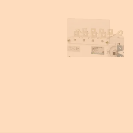
Equipement pour armoire électrique
Compteurs d'énergie
Centrale de mesure
Transformateur de courant
Éclairage de sécurité
Ampèremètre et voltmètre
Contrôle isolement
Photovoltaïque