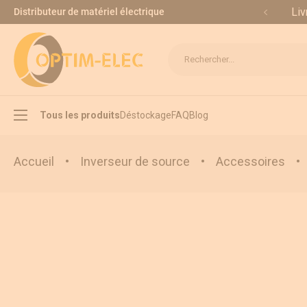
Allez au contenu
Liv
Distributeur de matériel électrique
Rechercher...
Tous les produits
Déstockage
FAQ
Blog
Accueil
•
Inverseur de source
•
Accessoires
•
Interrupteur sectionneur
Inverseur de source
Appareillage modulaire