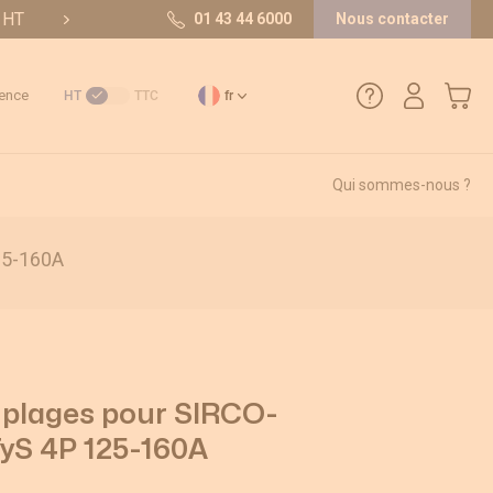
t HT
10/10 sur 36 avis
01 43 44 6000
Nous contacter
Mon pa
ence
HT
TTC
fr
Qui sommes-nous ?
01 43 44 6000
25-160A
Comment créer un compte ?
Méthode de paiement
Retours et SAV
 plages pour SIRCO-
S 4P 125-160A