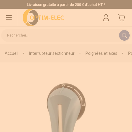
Allez au contenu
Livraison gratuite
à partir de 200 € d'achat HT
*
Mon pa
Rechercher...
Accueil
•
Interrupteur sectionneur
•
Poignées et axes
•
P