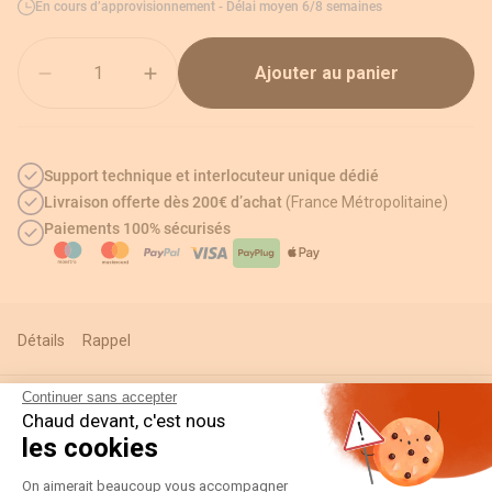
En cours d’approvisionnement - Délai moyen 6/8 semaines
Quantité
Ajouter au panier
Support technique et interlocuteur unique dédié
Livraison offerte dès 200€ d’achat
(France Métropolitaine)
Paiements 100% sécurisés
Détails
Rappel
Continuer sans accepter
Chaud devant, c'est nous
Informations techniques
les cookies
Plateforme de Gestion du Consentement
On aimerait beaucoup vous accompagner