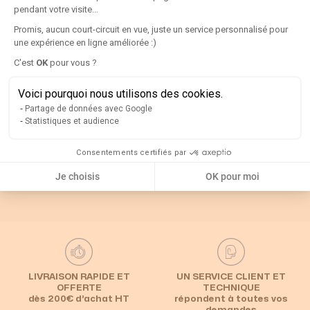
pendant votre visite...
Détails
Promis, aucun court-circuit en vue, juste un service personnalisé pour
une expérience en ligne améliorée :)
Axeptio consent
C'est
OK
pour vous ?
Rappel
Voici pourquoi nous utilisons des cookies.
Partage de données avec Google
Catégories associées
Statistiques et audience
Consentements certifiés par
Interrupteur
Default Category
Poignées et axes
sectionneur
Je choisis
OK pour moi
LIVRAISON RAPIDE ET
UN SERVICE CLIENT ET
OFFERTE
TECHNIQUE
dès 200€ d’achat HT
répondent à toutes vos