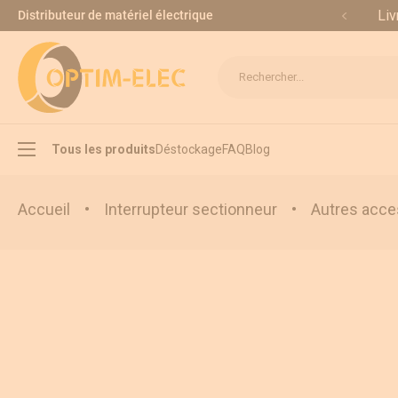
Allez au contenu
Liv
Distributeur de matériel électrique
Rechercher...
Tous les produits
Déstockage
FAQ
Blog
Accueil
•
Interrupteur sectionneur
•
Autres acce
Interrupteur sectionneur
Inverseur de source
Appareillage modulaire