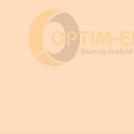
Equipement pour armoire électrique
Compteurs d'énergie
Centrale de mesure
Transformateur de courant
Éclairage de sécurité
Ampèremètre et voltmètre
Contrôle isolement
Photovoltaïque