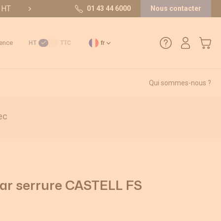
t HT
10/10 sur 36 avis
01 43 44 6000
Nous contacter
Mon pa
ence
HT
TTC
fr
Qui sommes-nous ?
01 43 44 6000
ec
Comment créer un compte ?
Méthode de paiement
Retours et SAV
par serrure CASTELL FS