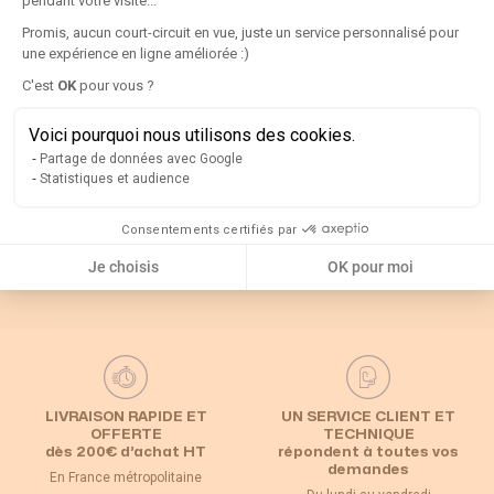
pendant votre visite...
Détails
Promis, aucun court-circuit en vue, juste un service personnalisé pour
une expérience en ligne améliorée :)
Axeptio consent
C'est
OK
pour vous ?
Rappel
Voici pourquoi nous utilisons des cookies.
Catégories associées
Partage de données avec Google
Statistiques et audience
Interrupteur
Default Category
Poignées et axes
Consentements certifiés par
sectionneur
Je choisis
OK pour moi
LIVRAISON RAPIDE ET
UN SERVICE CLIENT ET
OFFERTE
TECHNIQUE
dès 200€ d’achat HT
répondent à toutes vos
demandes
En France métropolitaine