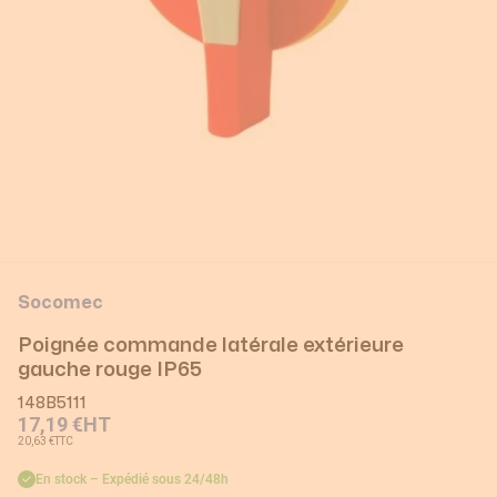
Socomec
Poignée commande latérale extérieure
gauche rouge IP65
148B5111
17,19 €
HT
20,63 €
TTC
En stock – Expédié sous 24/48h