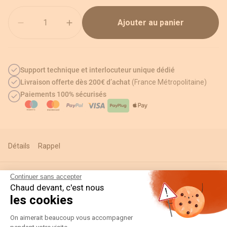
Quantité
Ajouter au panier
Support technique et interlocuteur unique dédié
Livraison offerte dès 200€ d’achat
(France Métropolitaine)
Paiements 100% sécurisés
Détails
Rappel
Continuer sans accepter
Chaud devant, c'est nous
Informations techniques
les cookies
Plateforme de Gestion du Consentement
On aimerait beaucoup vous accompagner