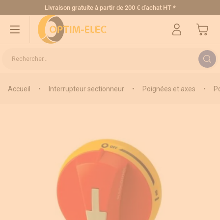
Allez au contenu
Livraison gratuite
à partir de 200 € d'achat HT
*
Mon pa
Rechercher...
Accueil
•
Interrupteur sectionneur
•
Poignées et axes
•
P