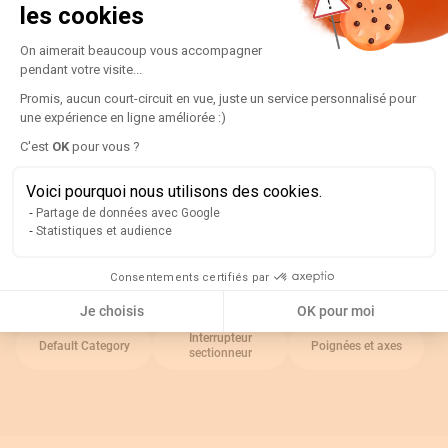
Détails
les cookies
Plateforme de Gestion du Consentement
Indice ip :
On aimerait beaucoup vous accompagner
IP65
pendant votre visite...
Type d'accessoire :
Poignée externe
Promis, aucun court-circuit en vue, juste un service personnalisé pour
Couleur de la poignée :
Noir
une expérience en ligne améliorée :)
Pour être utilisé avec :
Interrupteurs-sectionneurs de charge
Axeptio consent
C'est
OK
pour vous ?
SIRCO PV
Voici pourquoi nous utilisons des cookies.
Partage de données avec Google
Rappel
Statistiques et audience
Catégories associées
Consentements certifiés par
Je choisis
OK pour moi
Interrupteur
Default Category
Poignées et axes
sectionneur