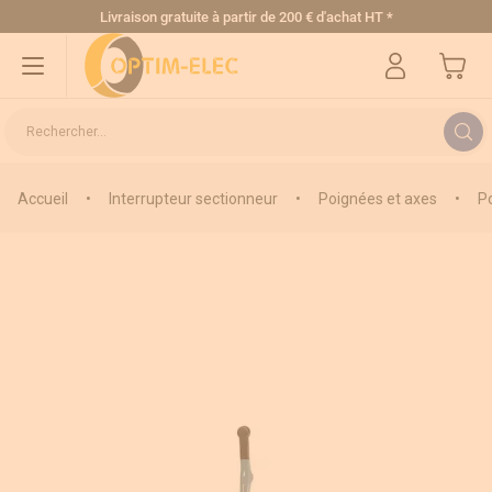
Allez au contenu
Livraison gratuite
à partir de 200 € d'achat HT
*
Mon pa
Rechercher...
Accueil
•
Interrupteur sectionneur
•
Poignées et axes
•
P