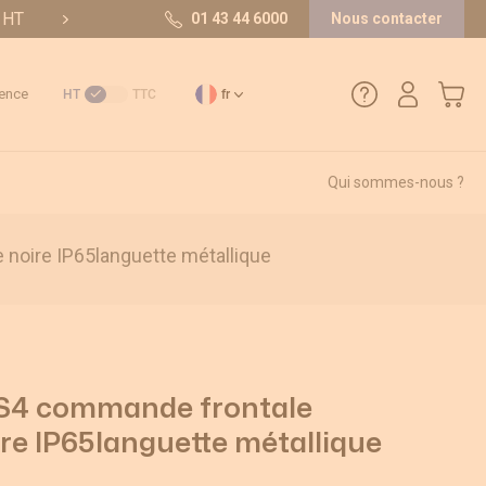
t HT
10/10 sur 36 avis
01 43 44 6000
Nous contacter
Mon pa
ence
HT
TTC
fr
Qui sommes-nous ?
01 43 44 6000
 noire IP65languette métallique
Comment créer un compte ?
Méthode de paiement
Retours et SAV
 S4 commande frontale
ire IP65languette métallique