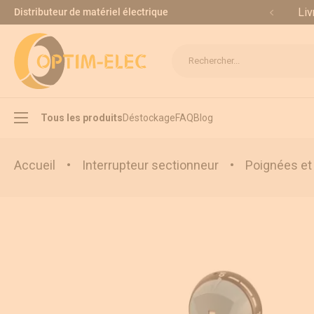
Allez au contenu
Liv
Distributeur de matériel électrique
Rechercher...
Tous les produits
Déstockage
FAQ
Blog
Accueil
•
Interrupteur sectionneur
•
Poignées et
Interrupteur sectionneur
Inverseur de source
Appareillage modulaire