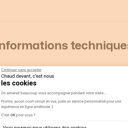
Informations technique
Continuer sans accepter
Chaud devant, c'est nous
les cookies
Plateforme de Gestion du Consentement 
On aimerait beaucoup vous accompagner pendant votre visite...
Promis, aucun court-circuit en vue, juste un service personnalisé pour une
expérience en ligne améliorée :)
C'est
OK
pour vous ?
Axeptio consent
Voici pourquoi nous utilisons des cookies.