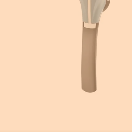
Equipement pour armoire électrique
Compteurs d'énergie
Centrale de mesure
Transformateur de courant
Éclairage de sécurité
Ampèremètre et voltmètre
Contrôle isolement
Photovoltaïque