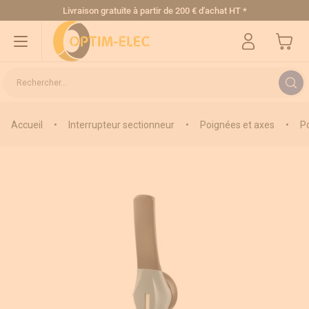
Allez au contenu
Livraison gratuite
à partir de 200 € d'achat HT
*
Mon pa
Rechercher...
Accueil
•
Interrupteur sectionneur
•
Poignées et axes
•
Po