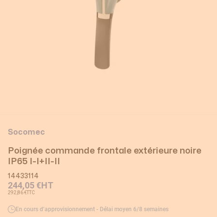
Socomec
Poignée commande frontale extérieure noire
IP65 I-I+II-II
14433114
244,05 €
HT
292,86 €
TTC
En cours d’approvisionnement - Délai moyen 6/8 semaines