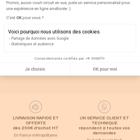
Détails
Promis, aucun court-circuit en vue, juste un service personnalisé pour
une expérience en ligne améliorée :)
Axeptio consent
C'est
OK
pour vous ?
Rappel
Voici pourquoi nous utilisons des cookies.
Partage de données avec Google
Catégories associées
Statistiques et audience
Consentements certifiés par
Interrupteur
Default Category
Poignées et axes
sectionneur
Je choisis
OK pour moi
LIVRAISON RAPIDE ET
UN SERVICE CLIENT ET
OFFERTE
TECHNIQUE
dès 200€ d’achat HT
répondent à toutes vos
demandes
En France métropolitaine