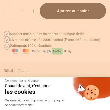
Quantité
Ajouter au panier
Support technique et interlocuteur unique dédié
Livraison offerte dès 200€ d’achat
(France Métropolitaine)
Paiements 100% sécurisés
Détails
Rappel
Continuer sans accepter
Chaud devant, c'est nous
les cookies
Informations techniques
Plateforme de Gestion du Consentement
On aimerait beaucoup vous accompagner
pendant votre visite...