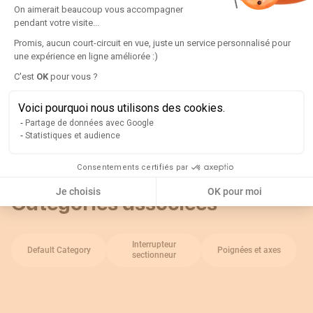
Plateforme de Gestion du Consentement
Détails
On aimerait beaucoup vous accompagner
pendant votre visite...
Série :
1443
Promis, aucun court-circuit en vue, juste un service personnalisé pour
une expérience en ligne améliorée :)
A utiliser avec :
SIRCOVER
Axeptio consent
C'est
OK
pour vous ?
Type d'accessoire :
Poignée de fonctionnement externe
Indice de protection :
IP65
Voici pourquoi nous utilisons des cookies.
Couleur de la poignée :
Noir
Partage de données avec Google
Statistiques et audience
Rappel
Consentements certifiés par
Je choisis
OK pour moi
Catégories associées
Interrupteur
Default Category
Poignées et axes
sectionneur