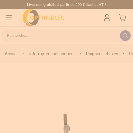
Allez au contenu
Livraison gratuite
à partir de 200 € d'achat HT
*
Mon pa
Rechercher...
Accueil
•
Interrupteur sectionneur
•
Poignées et axes
•
P