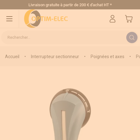
Allez au contenu
Livraison gratuite
à partir de 200 € d'achat HT
*
Mon pa
Rechercher...
Accueil
•
Interrupteur sectionneur
•
Poignées et axes
•
P