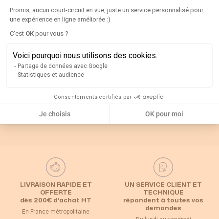
Détails
Promis, aucun court-circuit en vue, juste un service personnalisé pour
une expérience en ligne améliorée :)
C'est
OK
pour vous ?
Axeptio consent
Rappel
Voici pourquoi nous utilisons des cookies.
Partage de données avec Google
Catégories associées
Statistiques et audience
Consentements certifiés par
Interrupteur
Default Category
Poignées et axes
sectionneur
Je choisis
OK pour moi
LIVRAISON RAPIDE ET
UN SERVICE CLIENT ET
OFFERTE
TECHNIQUE
dès 200€ d’achat HT
répondent à toutes vos
demandes
En France métropolitaine