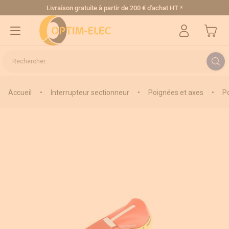
Allez au contenu
Livraison gratuite
à partir de 200 € d'achat HT
*
Mon pa
Rechercher...
Accueil
•
Interrupteur sectionneur
•
Poignées et axes
•
P