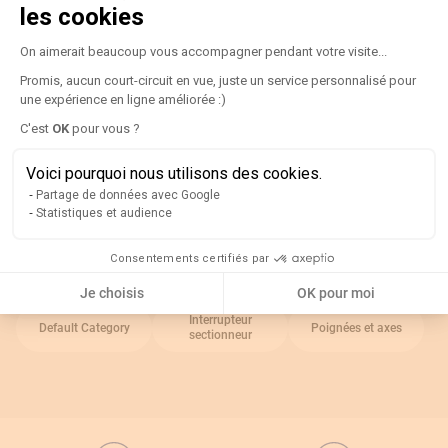
Détails
les cookies
Plateforme de Gestion du Consentement
Indice ip :
IP65
On aimerait beaucoup vous accompagner pendant votre visite...
Promis, aucun court-circuit en vue, juste un service personnalisé pour
Type d'accessoire :
Poignée
une expérience en ligne améliorée :)
Couleur de la poignée :
Rouge/Jaune
C'est
OK
pour vous ?
Axeptio consent
Pour être utilisé avec :
Série Fuserbloc
Voici pourquoi nous utilisons des cookies.
Partage de données avec Google
Rappel
Statistiques et audience
Catégories associées
Consentements certifiés par
Je choisis
OK pour moi
Interrupteur
Default Category
Poignées et axes
sectionneur