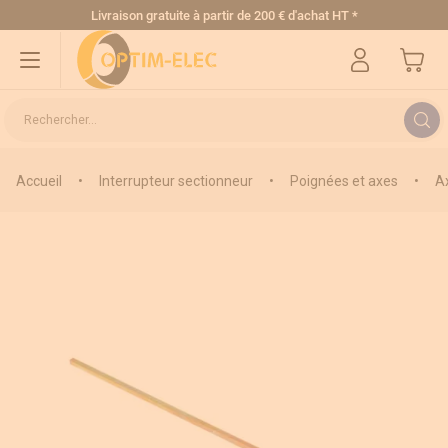
Allez au contenu
Livraison gratuite
à partir de 200 € d'achat HT
*
Mon pa
Rechercher...
Accueil
•
Interrupteur sectionneur
•
Poignées et axes
•
A