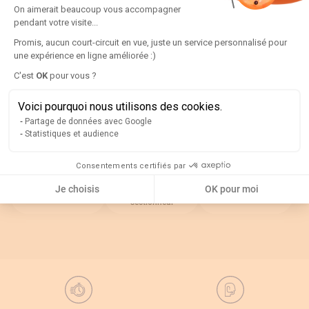
Plateforme de Gestion du Consentement
Informations techniques
On aimerait beaucoup vous accompagner
pendant votre visite...
Promis, aucun court-circuit en vue, juste un service personnalisé pour
Détails
une expérience en ligne améliorée :)
Axeptio consent
C'est
OK
pour vous ?
Voici pourquoi nous utilisons des cookies.
Rappel
Partage de données avec Google
Statistiques et audience
Catégories associées
Consentements certifiés par
Je choisis
OK pour moi
Interrupteur
Default Category
Poignées et axes
sectionneur