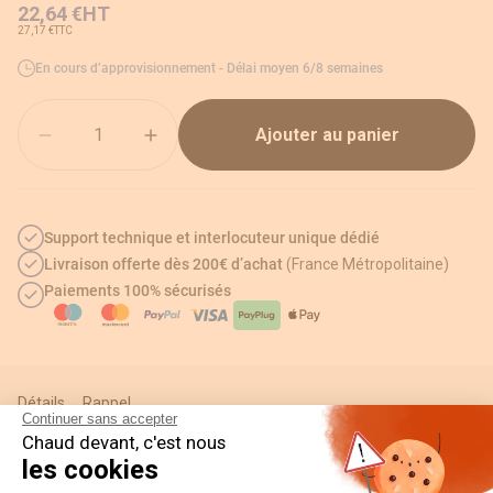
22,64 €
HT
27,17 €
TTC
En cours d’approvisionnement - Délai moyen 6/8 semaines
Quantité
Ajouter au panier
Support technique et interlocuteur unique dédié
Livraison offerte dès 200€ d’achat
(France Métropolitaine)
Paiements 100% sécurisés
Détails
Rappel
Continuer sans accepter
Chaud devant, c'est nous
les cookies